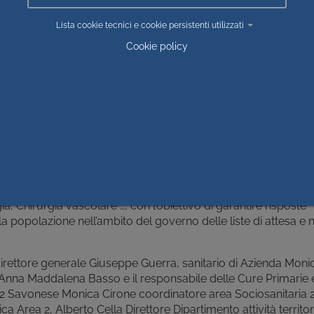
ondo e primo livello, auto
Lista cookie tecnici e cookie persistenti utilizzati
ta una più costante
verso la condivisione e la
Cookie policy
se e degli Ospedali di
e la gestione degli accessi
rado di migliorare
ergenza Urgenza. A
linee di indirizzo e i
ale medico e infermieristico.
ivisione di professionisti sanitari, con particolare riguardo a
, Chirurgia vascolare …, con l’obiettivo di garantire risposte
lla popolazione nell’ambito del governo delle liste di attesa e 
 direttore generale Giuseppe Guerra, sanitario di Azienda Moni
ie Anna Maddalena Basso e il responsabile delle Cure Primarie
a 2 Savonese Monica Cirone coordinatore area Sociosanitaria 
 Area 2, Alberto Cella Direttore Dipartimento attività territori