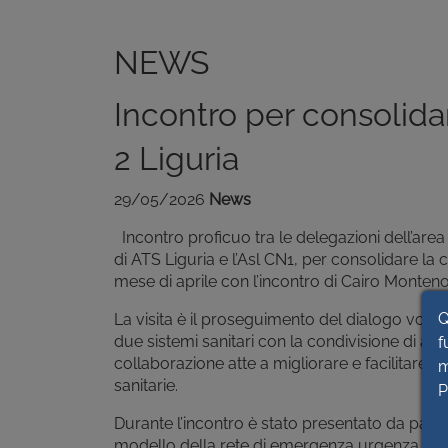
NEWS
Incontro per consolida
2 Liguria
29/05/2026
News
Incontro proficuo tra le delegazioni dell’are
di ATS Liguria e l’Asl CN1, per consolidare la c
mese di aprile con l’incontro di Cairo Monteno
Q
La visita è il proseguimento del dialogo volto a
due sistemi sanitari con la condivisione di alc
f
collaborazione atte a migliorare e facilitare l’
m
sanitarie.
P
Durante l’incontro è stato presentato da parte
modello della rete di emergenza urgenza att