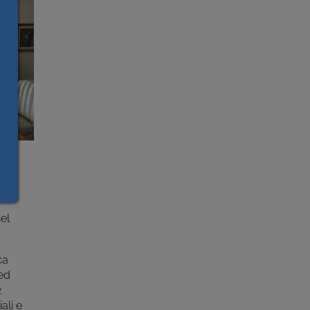
d
nel
ca
 ed
2
ali e