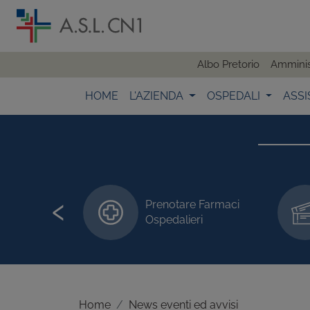
Albo Pretorio
Amminis
HOME
L'AZIENDA
OSPEDALI
ASSI
‹
Prenotare Farmaci
 visite/esami
Ospedalieri
Home
News eventi ed avvisi