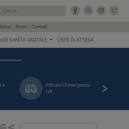
istica
News
Contatti
VIZI SANITA' DIGITALE
LISTE DI ATTESA
›
a e
Attivare l'Emergenza
118