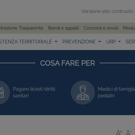
Versione alto contrasto
trazione Trasparente
Bandi e appalti
Concorsi e avvisi
Modul
STENZA TERRITORIALE
PREVENZIONE
URP
SER
COSA FARE PER
Pagare ticket/diritti
Medici di famigli
sanitari
pediatri