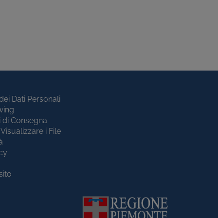
dei Dati Personali
wing
i di Consegna
Visualizzare i File
à
cy
sito