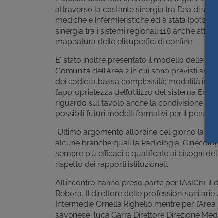
attraverso la costante sinergia tra Dea di sec
mediche e infermieristiche ed è stata ipotizza
sinergia tra i sistemi regionali 118 anche attra
mappatura delle elisuperfici di confine.
E’ stato inoltre presentato il modello delle Ca
Comunità dell’Area 2 in cui sono previsti anch
dei codici a bassa complessità; modalità in g
l’appropriatezza dell’utilizzo del sistema Em
riguardo sul tavolo anche la condivisione delle 
possibili futuri modelli formativi per il person
Ultimo argomento all’ordine del giorno la cond
alcune branche quali la Radiologia, Ginecologia
sempre più efficaci e qualificate ai bisogni de
rispetto dei rapporti istituzionali.
All’incontro hanno preso parte per l’AslCn1 il
Rebora, Il direttore delle professioni sanitar
Intermedie Ornella Righello mentre per l’Are
savonese, luca Garra Direttore Direzione Medica