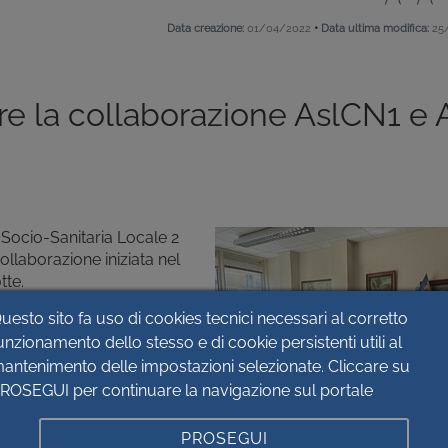
•
Data creazione:
01/04/2022
Data ultima modifica:
25
re la collaborazione AslCN1 e
a Socio-Sanitaria Locale 2
ollaborazione iniziata nel
tte.
uesto sito fa uso di cookies tecnici necessari al corretto
 ricercare sinergie tra i
une linee di
unzionamento dello stesso e di cookie persistenti utili al
accesso alle prestazioni
antenimento delle impostazioni selezionate. Cliccare su
ROSEGUI per continuare la navigazione sul portale
 dell’Area 2 savonese il
PROSEGUI
ualmente applicato