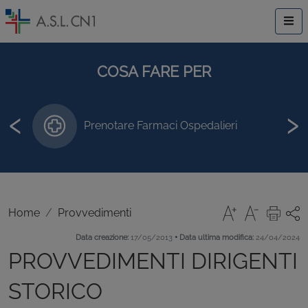
COSA FARE PER
‹
›
Prenotare Farmaci Ospedalieri
Home
Provvedimenti
•
Data creazione:
17/05/2013
Data ultima modifica:
24/04/2024
PROVVEDIMENTI DIRIGENTI
STORICO