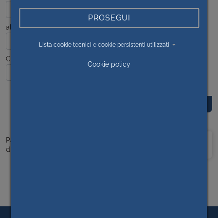
PROSEGUI
al
Lista cookie tecnici e cookie persistenti utilizzati
Contenuto
Cookie policy
Prima
<<
1
>>
Ultima
Pagina 1
di 1
pagina
pagina