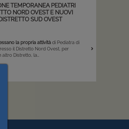
ONE TEMPORANEA PEDIATRI
AGGIORE, CESSAZIONE
ETTO NORD OVEST E NUOVI
AVASSA RICCARDO E
 DISTRETTO SUD OVEST
DOTT.SSA CHIAVASSA
A-GEORGIANA
essano la propria attività
di Pediatra di
resso il Distretto Nord Ovest, per
e dal 1 agosto il
dott. Riccardo
 altro Distretto, la…
sserà l’attività in qualità di Medico di
ale nel comune di Cavallermaggiore.