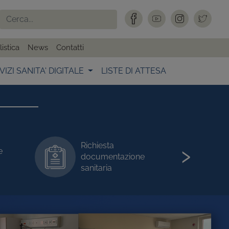
istica
News
Contatti
VIZI SANITA' DIGITALE
LISTE DI ATTESA
›
P
e
Prenotare visite/esami
O