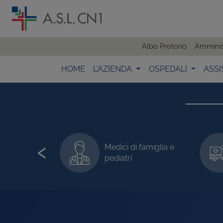
Albo Pretorio
Amminis
HOME
L'AZIENDA
OSPEDALI
ASSI
‹
famiglia e
Attivare l'Emergenza
118