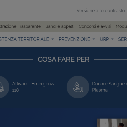
Versione alto contrasto
trazione Trasparente
Bandi e appalti
Concorsi e avvisi
Modul
STENZA TERRITORIALE
PREVENZIONE
URP
SER
COSA FARE PER
Richiesta
Donare Sangue e
documentazion
Plasma
sanitaria