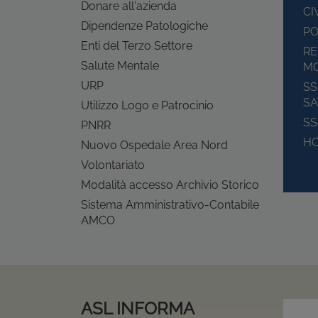
Donare all'azienda
CI
Dipendenze Patologiche
PO
Enti del Terzo Settore
RE
Salute Mentale
M
URP
SS
SA
Utilizzo Logo e Patrocinio
SS
PNRR
HO
Nuovo Ospedale Area Nord
Volontariato
Modalità accesso Archivio Storico
Sistema Amministrativo-Contabile
AMCO
ASL INFORMA