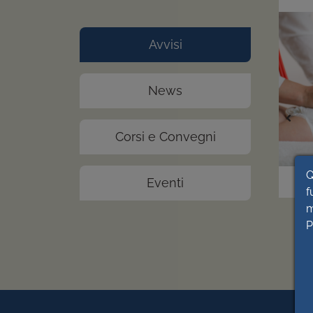
Avvisi
News
Corsi e Convegni
Q
Eventi
f
m
P