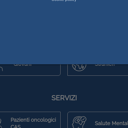
DEDICATO A
Disabili
Anziani
Giovani
Stranieri
SERVIZI
Pazienti oncologici
Salute Menta
CAS