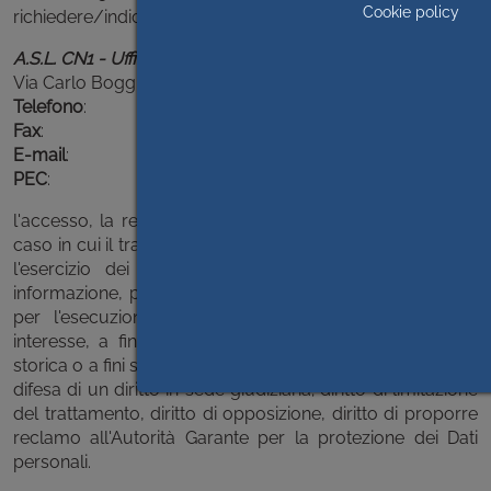
Cookie policy
richiedere/indicare a:
A.S.L. CN1 - Ufficio Relazioni con il Pubblico (U.R.P.)
Via Carlo Boggio n. 12, 12100 CUNEO
Telefono
: 0171.450221
Fax
: 0171.1865270
E-mail
: urp@aslcn1.it
PEC
:
protocollo@aslcn1.legalmailpa.it
l'accesso, la rettifica, la cancellazione, ad eccezione del
caso in cui il trattamento sia necessario per il titolare, per
l'esercizio dei diritti alla libertà di espressione e di
informazione, per l'adempimento di un obbligo legale o
per l'esecuzione di un compito svolto nel pubblico
interesse, a fini di archiviazione, di ricerca scientifica o
storica o a fini statistici, per l'accertamento, l'esercizio o la
difesa di un diritto in sede giudiziaria; diritto di limitazione
del trattamento, diritto di opposizione, diritto di proporre
reclamo all'Autorità Garante per la protezione dei Dati
personali.