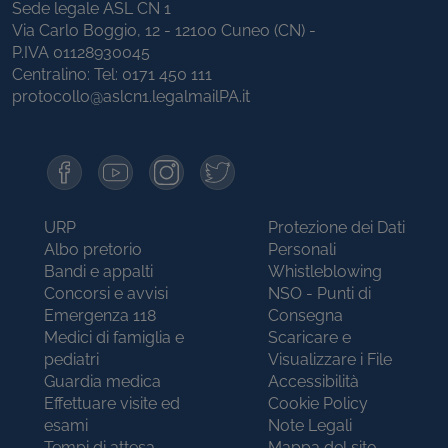
Sede legale ASL CN 1
Via Carlo Boggio, 12 - 12100 Cuneo (CN) -
P.IVA 01128930045
Centralino: Tel:
0171 450 111
protocollo@aslcn1.legalmailPA.it
URP
Protezione dei Dati
Albo pretorio
Personali
Bandi e appalti
Whistleblowing
Concorsi e avvisi
NSO - Punti di
Emergenza 118
Consegna
Medici di famiglia e
Scaricare e
pediatri
Visualizzare i File
Guardia medica
Accessibilità
Effettuare visite ed
Cookie Policy
esami
Note Legali
Tempi di attesa
Mappa del sito