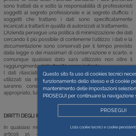
sono trattati da e sotto la responsabilità di professionisti
soggetti al segreto professionale e al segreto d’ufficio; i
soggetti che trattano i dati sono specificatamente
incaricati a trattarli in qualità di autorizzati al trattamento.
L'Azienda persegue una politica di minimizzazione dei dati
cercando il più possibile di contenerne l'utilizzo: i dati e la
documentazione sono conservati per il tempo previsto
dalla legge o dei massimari di conservazione e scarto, e
comunque qualsiasi dato sarà utilizzato non oltre il
raggiungimento delle finalità sopra indicate.
I dati rilasciati dall'utente all'Azienda potranno essere
Questo sito fa uso di cookies tecnici neces
utilizzati sia in modo manuale che informatizzato e
funzionamento dello stesso e di cookie persi
saranno conservati in luogo idoneo ed in modo
mantenimento delle impostazioni seleziona
appropriato, tutelandone la riservatezza.
PROSEGUI per continuare la navigazione s
PROSEGUI
DIRITTI DEGLI INTERESSATI
In qualsiasi momento, in forza dei diritti previsti dagli
Lista cookie tecnici e cookie persistenti 
articoli 15 – 21 del GDPR, l'interessato può