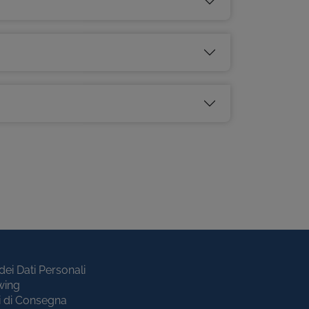
dei Dati Personali
wing
i di Consegna