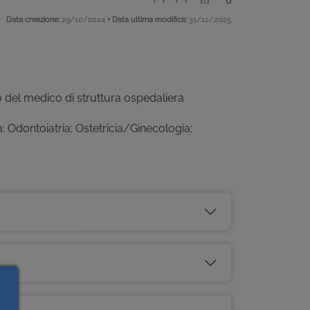
•
Data creazione:
29/10/2024
Data ultima modifica:
31/12/2025
o del medico di struttura ospedaliera
a: Odontoiatria; Ostetricia/Ginecologia;