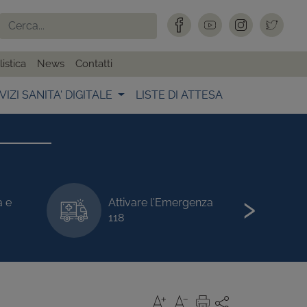
istica
News
Contatti
VIZI SANITA' DIGITALE
LISTE DI ATTESA
›
a e
Attivare l'Emergenza
118