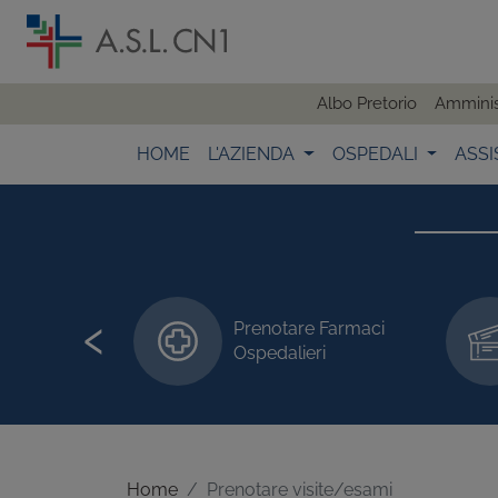
Albo Pretorio
Amminis
HOME
L'AZIENDA
OSPEDALI
ASSI
‹
Prenotare Farmaci
 visite/esami
Ospedalieri
Home
Prenotare visite/esami