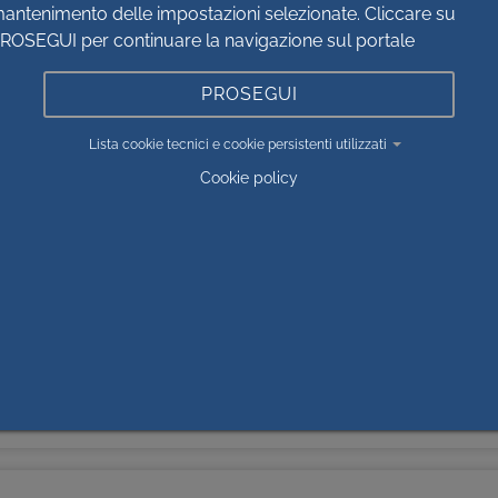
I CONTROLLO - PRESTAZIONI ALTRO ACCESSO
antenimento delle impostazioni selezionate. Cliccare su
ROSEGUI per continuare la navigazione sul portale
PROSEGUI
Lista cookie tecnici e cookie persistenti utilizzati
EI TEMPI DI ATTESA PER LE PRESTAZIONI SPECIALISTICHE
Cookie policy
O LISTE D'ATTESA