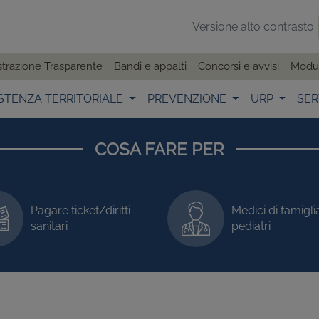
Versione alto contrasto
trazione Trasparente
Bandi e appalti
Concorsi e avvisi
Modul
STENZA TERRITORIALE
PREVENZIONE
URP
SER
COSA FARE PER
Pagare ticket/diritti
Medici di famigli
sanitari
pediatri