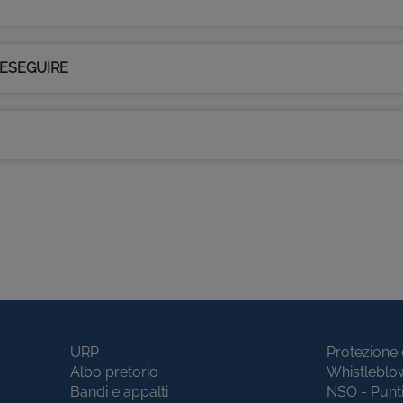
 ESEGUIRE
URP
Protezione 
Albo pretorio
Whistleblo
Bandi e appalti
NSO - Punt