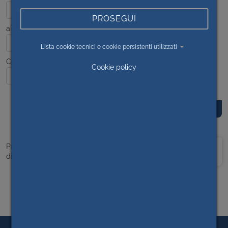
PROSEGUI
al
Lista cookie tecnici e cookie persistenti utilizzati
Contenuto
Cookie policy
Prima
<<
1
>>
Ultima
Pagina 1
di 1
pagina
pagina