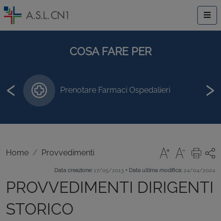
COSA FARE PER
‹
›
Prenotare Farmaci Ospedalieri
Home
Provvedimenti
•
Data creazione:
17/05/2013
Data ultima modifica:
24/04/2024
PROVVEDIMENTI DIRIGENTI
STORICO