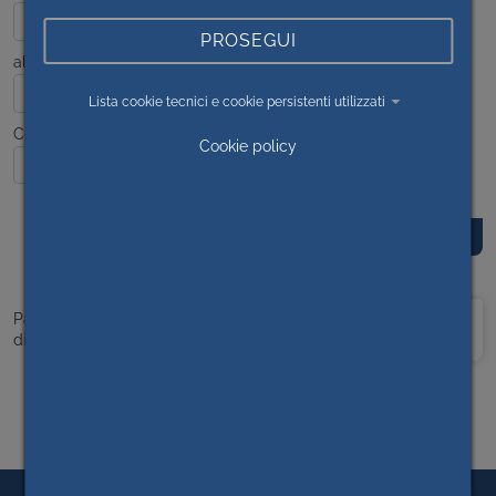
PROSEGUI
al
Lista cookie tecnici e cookie persistenti utilizzati
Contenuto
Cookie policy
Prima
<<
1
>>
Ultima
Pagina 1
di 1
pagina
pagina