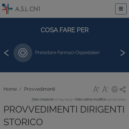
COSA FARE PER
‹
›
Prenotare Farmaci Ospedalieri
Home
Provvedimenti
•
Data creazione:
17/05/2013
Data ultima modifica:
24/04/2024
PROVVEDIMENTI DIRIGENTI
STORICO