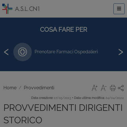
COSA FARE PER
‹
›
Prenotare Farmaci Ospedalieri
Home
Provvedimenti
•
Data creazione:
17/05/2013
Data ultima modifica:
24/04/2024
PROVVEDIMENTI DIRIGENTI
STORICO