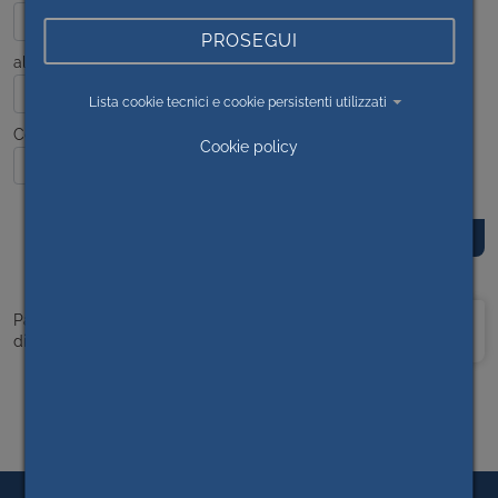
PROSEGUI
al
Lista cookie tecnici e cookie persistenti utilizzati
Contenuto
Cookie policy
Prima
<<
1
>>
Ultima
Pagina 1
di 1
pagina
pagina