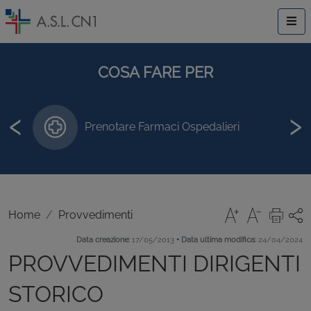
COSA FARE PER
‹
›
Prenotare Farmaci Ospedalieri
Home
Provvedimenti
•
Data creazione:
17/05/2013
Data ultima modifica:
24/04/2024
PROVVEDIMENTI DIRIGENTI
STORICO