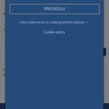
PROSEGUI
al
Lista cookie tecnici e cookie persistenti utilizzati
Contenuto
Cookie policy
Prima
<<
1
>>
Ultima
Pagina 1
di 1
pagina
pagina