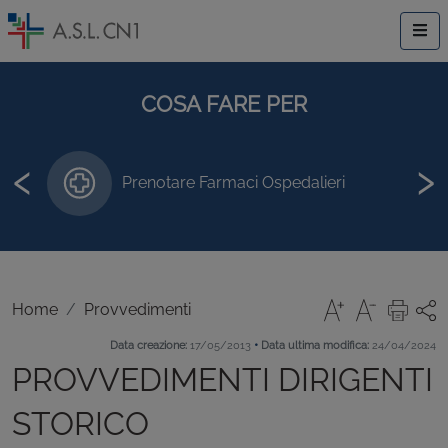
COSA FARE PER
‹
›
Prenotare Farmaci Ospedalieri
Home
Provvedimenti
•
Data creazione:
17/05/2013
Data ultima modifica:
24/04/2024
PROVVEDIMENTI DIRIGENTI
STORICO