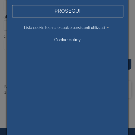
PROSEGUI
al
Lista cookie tecnici e cookie persistenti utilizzati
Contenuto
Cookie policy
Prima
<<
1
>>
Ultima
Pagina 1
di 1
pagina
pagina