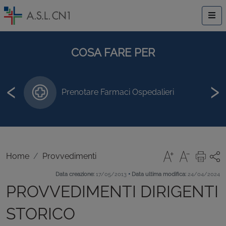
COSA FARE PER
‹
›
Prenotare Farmaci Ospedalieri
Home
Provvedimenti
•
Data creazione:
17/05/2013
Data ultima modifica:
24/04/2024
PROVVEDIMENTI DIRIGENTI
STORICO