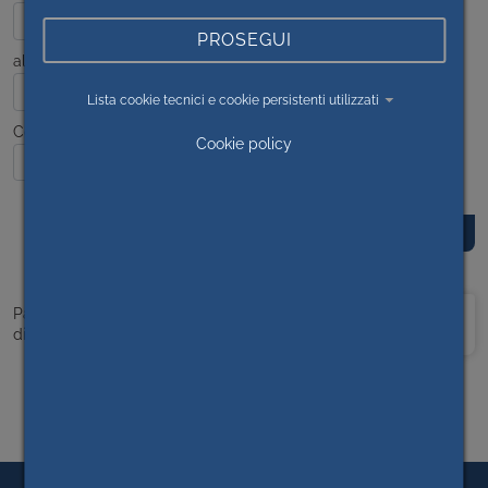
PROSEGUI
al
Lista cookie tecnici e cookie persistenti utilizzati
Contenuto
Cookie policy
Prima
<<
1
>>
Ultima
Pagina 1
di 1
pagina
pagina