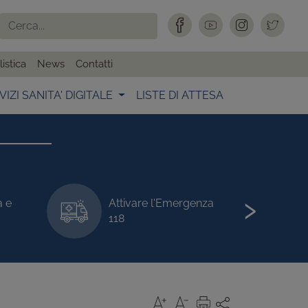
istica
News
Contatti
VIZI SANITA' DIGITALE
LISTE DI ATTESA
›
a e
Attivare l'Emergenza
118