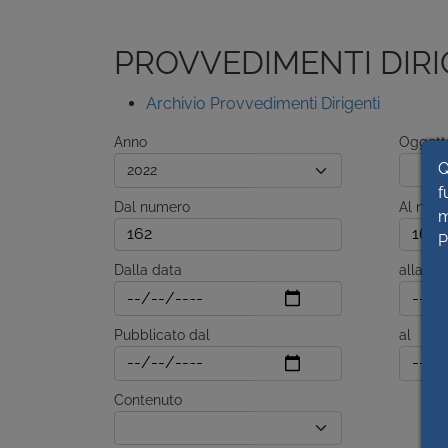
PROVVEDIMENTI DIRI
Archivio Provvedimenti Dirigenti
Anno
Oggett
Q
f
Dal numero
Al num
m
P
Dalla data
alla da
Pubblicato dal
al
Contenuto