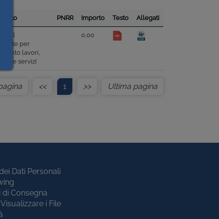
enuto
PNRR
Importo
Testo
Allegati
ta del
0,00
raente per
amento lavori,
ture e servizi
pagina
<<
1
>>
Ultima pagina
dei Dati Personali
wing
i di Consegna
Visualizzare i File
à