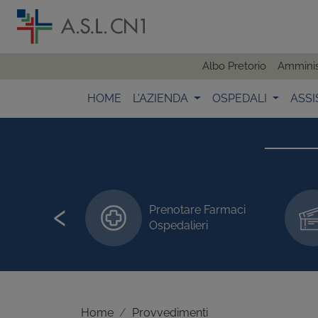
Albo Pretorio
Amminis
HOME
L'AZIENDA
OSPEDALI
ASSI
‹
Prenotare Farmaci
 visite/esami
Ospedalieri
Home
Provvedimenti