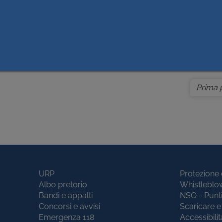
Data Pubbl.
Cont
 L’AFFIDAMENTO, A LOTTO UNICO, DELLA
02/02/2022
Scel
PIANTI DI CONDIZIONAMENTO OCCORRENTI ALL’ASL
cont
. CIG. N. 9034442164.
affid
forni
Prima 
URP
Protezione 
Albo pretorio
Whistleblo
Bandi e appalti
NSO - Punt
Concorsi e avvisi
Scaricare e 
Emergenza 118
Accessibilit