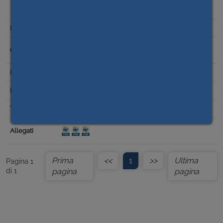
IMPORTO COMPLESSIVO EURO 216.062,00 IVA INCLUSA –
CIG 9484847759.
27/12/2022
Scelta del contraente per affidamento lavori,
forniture e servizi
0,00
Prima
<<
1
>>
Ultima
Pagina 1
di 1
pagina
pagina