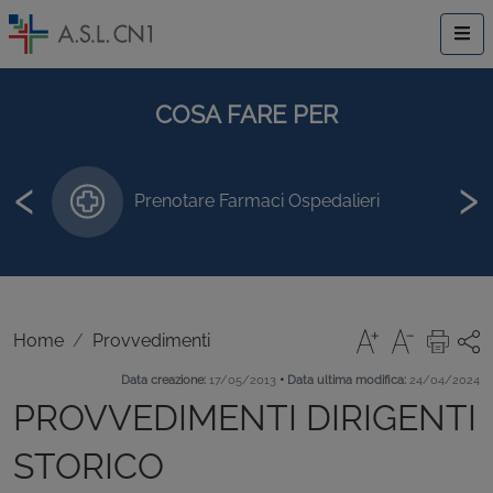
COSA FARE PER
‹
›
Prenotare Farmaci Ospedalieri
Home
Provvedimenti
•
Data creazione:
17/05/2013
Data ultima modifica:
24/04/2024
PROVVEDIMENTI DIRIGENTI
STORICO