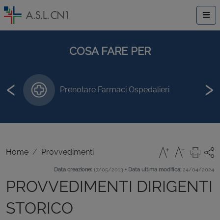
COSA FARE PER
‹
›
Prenotare Farmaci Ospedalieri
Home
Provvedimenti
•
Data creazione:
17/05/2013
Data ultima modifica:
24/04/2024
PROVVEDIMENTI DIRIGENTI
STORICO