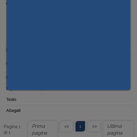
SICUREZZA ALLO STUDIO DI INGEGNERIA DI PERRON
ALESSANDRO (Importo € 13.322,40 inclusa IVA 22%) - CIG
953232429D – APPROVAZIONE PROGETTO ESECUTIVO
VALIDATO E RELATIVO QUADRO ECONOMICO -
AUTORIZZAZIONE A CONTRARRE PER AFFIDAMENTO
LAVORI – CIG 9582036241 - LIQUIDAZIONE SPESE
TECNICHE DI PROGETTAZIONE – Importo € 5.328,96
inclusa IVA 22% - CIG 953232429D
16/01/2023
Scelta del contraente per affidamento lavori,
forniture e servizi
Missione 6
13.322,40
Prima
<<
1
>>
Ultima
Pagina 1
di 1
pagina
pagina