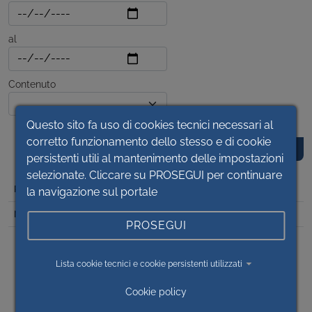
al
Contenuto
Questo sito fa uso di cookies tecnici necessari al
corretto funzionamento dello stesso e di cookie
persistenti utili al mantenimento delle impostazioni
selezionate. Cliccare su PROSEGUI per continuare
DET
la navigazione sul portale
2023/14
PROSEGUI
PNRR - M6 C1 INVESTIMENTO 1.2.2 - CENTRALI OPERATIVE
TERRITORIALI - OP2022/14 – CENTRALE OPERATIVA
SAVIGLIANO – CUP I49J21016760006 – (IMPORTO
Lista cookie tecnici e cookie persistenti utilizzati
FINANZIAMENTO € 173.075,00) - AUTORIZZAZIONE A
CONTRARRE E AFFIDAMENTO PROGETTAZIONE
Cookie policy
ESECUTIVA, DIREZIONE LAVORI E COORDINAMENTO