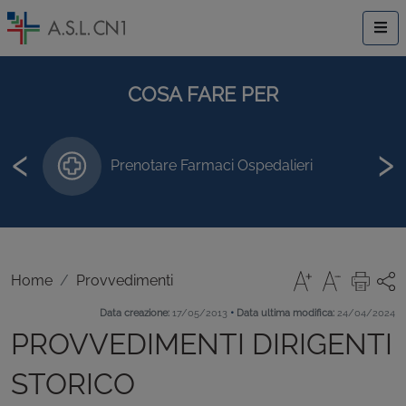
COSA FARE PER
‹
›
Prenotare Farmaci Ospedalieri
Home
Provvedimenti
•
Data creazione:
17/05/2013
Data ultima modifica:
24/04/2024
PROVVEDIMENTI DIRIGENTI
STORICO