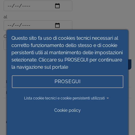
al
Contenuto
Questo sito fa uso di cookies tecnici necessari al
corretto funzionamento dello stesso e di cookie
persistenti utili al mantenimento delle impostazioni
selezionate. Cliccare su PROSEGUI per continuare
la navigazione sul portale
PROSEGUI
DET
2023/1553
Lista cookie tecnici e cookie persistenti utilizzati
PNRR M6 C1 I 1.2.2 - CENTRALE OPERATIVA TERRITORIALE
(COT) DI MONDOVI’ - LOTTO 1 - OP2022/12 CUP
Cookie policy
I99J21016380006 - CIG 9510939327 - COMPLETAMENTO
AREE GREZZE OSPEDALE DI MONDOVI’ (CN) - S.C.
DISTRETTO SUD/EST - LOTTO 2 - OP2019/06 - CUP
I93D19000080005 - CIG 9510954F84 - APPROVAZIONE