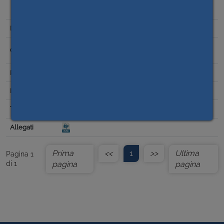
SAL N. 1 E CERTIFICATO DI PAGAMENTO - DITTE EDITEL
S.P.A. – DQUADRO SRL STP.
07/08/2023
Scelta del contraente per affidamento lavori,
forniture e servizi
Missione 6
0,00
Prima
<<
1
>>
Ultima
Pagina 1
di 1
pagina
pagina