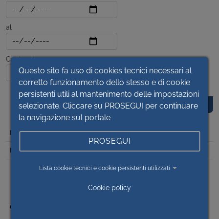
al
Contenuto
Questo sito fa uso di cookies tecnici necessari al
corretto funzionamento dello stesso e di cookie
persistenti utili al mantenimento delle impostazioni
selezionate. Cliccare su PROSEGUI per continuare
la navigazione sul portale
DET
PROSEGUI
2023/1881
OP2022/18 RIFUNZIONALIZZAZIONE REPARTO DIALISI
Lista cookie tecnici e cookie persistenti utilizzati
DELL’OSPEDALE DI SALUZZO, PIANO TERRA BLOCCO I
(PALAZZINA INAUDI) - AUTORIZZAZIONE A CONTRARRE E
Cookie policy
AFFIDAMENTO SERVIZIO DI INGEGNERIA PER VERIFICA
PROGETTO, COORDINAMENTO DELLA SICUREZZA IN
FASE DI PROGETTAZIONE E DI ESECUZIONE, D.L. E