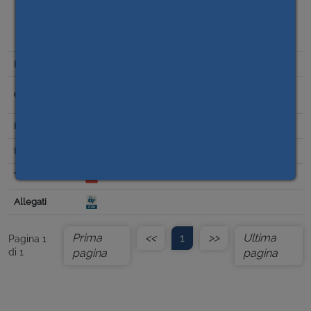
CERTIFICAZIONE REGOLARE ESECUZIONE - STUDIO
ASSOCIATO DI INGEGNERIA STING DI SALUZZO (CN) –-
IMPORTO € 32.988,80 INCLUSA IVA 22% – CUP
I14E21014650006 – CIG 9933643D84.
03/10/2023
Scelta del contraente per affidamento lavori,
forniture e servizi
32.988,80
Prima
<<
1
>>
Ultima
Pagina 1
di 1
pagina
pagina