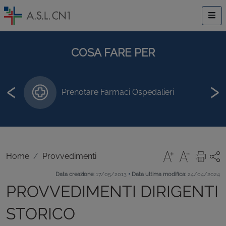
COSA FARE PER
‹
›
Prenotare Farmaci Ospedalieri
Home
Provvedimenti
•
Data creazione:
17/05/2013
Data ultima modifica:
24/04/2024
PROVVEDIMENTI DIRIGENTI
STORICO