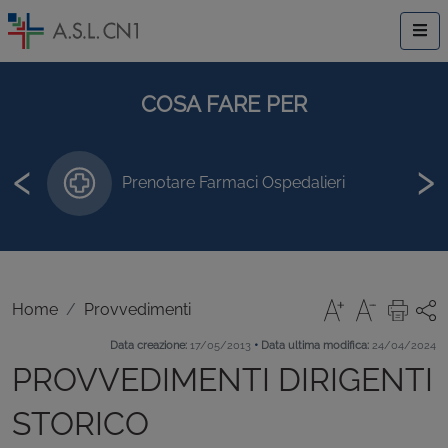
COSA FARE PER
‹
›
Prenotare Farmaci Ospedalieri
Home
Provvedimenti
•
Data creazione:
17/05/2013
Data ultima modifica:
24/04/2024
PROVVEDIMENTI DIRIGENTI
STORICO