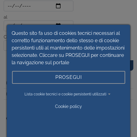
al
Questo sito fa uso di cookies tecnici necessari al
Contenuto
corretto funzionamento dello stesso e di cookie
persistenti utili al mantenimento delle impostazioni
selezionate. Cliccare su PROSEGUI per continuare
la navigazione sul portale
PROSEGUI
DET
2023/1916
Lista cookie tecnici e cookie persistenti utilizzati
OP 2022/20 DETERMINA A CONTRARRE PER L’INDIZIONE
Cookie policy
GARA DI AFFIDAMENTO DEI LAVORI DI INSTALLAZIONE
NUOVA TAC - OSPEDALE DI SAVIGLIANO (CN) MEDIANTE
PIATTAFORMA TELEMATICA ME.PA. -IMPORTO
COMPLESSIVO IVA INCLUSA € 740.000,00 -CIG
99636410AA