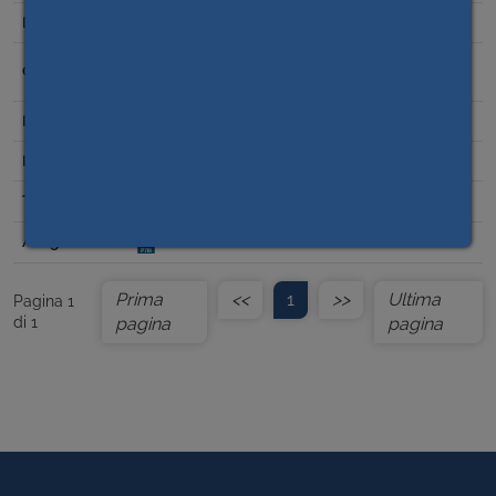
11/10/2023
Scelta del contraente per affidamento lavori,
forniture e servizi
0,00
Prima
<<
1
>>
Ultima
Pagina 1
di 1
pagina
pagina