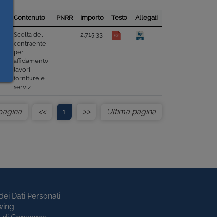
l.
Contenuto
PNRR
Importo
Testo
Allegati
23
Scelta del
2.715,33
contraente
per
affidamento
lavori,
forniture e
servizi
pagina
<<
1
>>
Ultima pagina
dei Dati Personali
wing