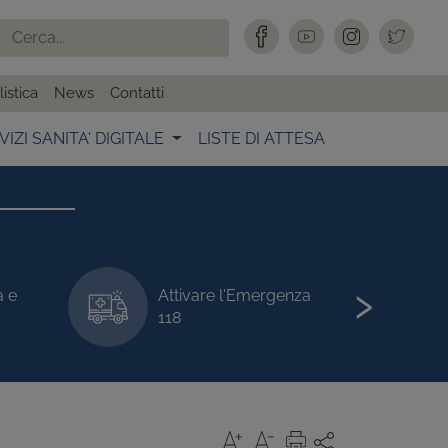
istica
News
Contatti
VIZI SANITA' DIGITALE
LISTE DI ATTESA
›
a e
Attivare l'Emergenza
118