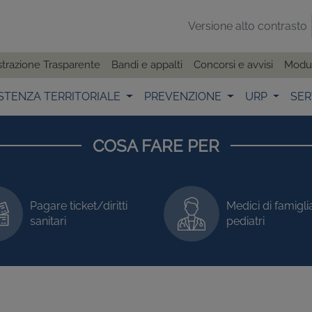
Versione alto contrasto
trazione Trasparente
Bandi e appalti
Concorsi e avvisi
Modul
STENZA TERRITORIALE
PREVENZIONE
URP
SER
COSA FARE PER
Pagare ticket/diritti
Medici di famigli
sanitari
pediatri