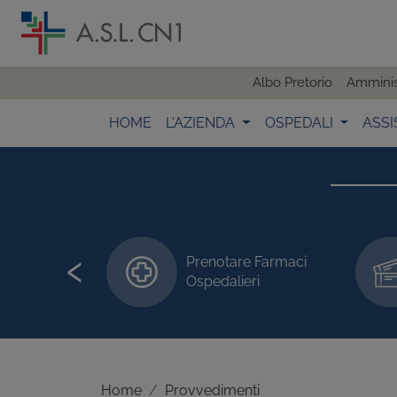
Albo Pretorio
Amminis
HOME
L'AZIENDA
OSPEDALI
ASSI
‹
Prenotare Farmaci
 visite/esami
Ospedalieri
Home
Provvedimenti