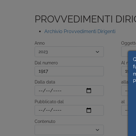
PROVVEDIMENTI DIRI
Archivio Provvedimenti Dirigenti
Anno
Oggett
Q
Dal numero
Al num
f
m
P
Dalla data
alla da
Pubblicato dal
al
Contenuto