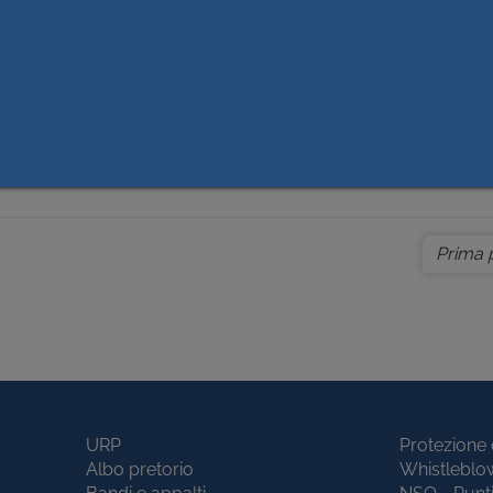
Data Pubb
 – ATTUAZIONE DCR 286-18810 8/5/2018 - ASL CN1 – AVVIO
18/10/20
AZIONE DEI PRESIDI OSPEDALIERI DELL’AREA NORD -
 LIQUIDAZIONE COMPENSO INCENTIVANTE FUNZIONI
3) – APPROVAZIONE Q.E. CONSUNTIVO FASE A - RIUTILIZZO
ENTO DI MIGLIORAMENTO SISMICO – BLOCCO I (PALAZZINA
OGETTO ESECUTIVO VALIDATO - CUP I13D15001150002
Prima 
URP
Protezione 
Albo pretorio
Whistleblo