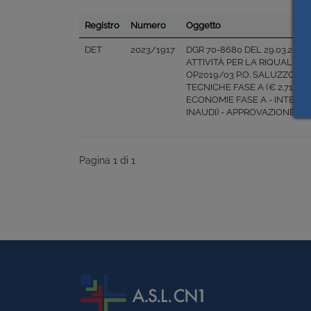
Registro
Numero
Oggetto
DET
2023/1917
DGR 70-8680 DEL 29.03.2019
ATTIVITÀ PER LA RIQUALIFIC
OP2019/03 P.O. SALUZZO –
TECNICHE FASE A (€ 2.715,3
ECONOMIE FASE A - INTERV
INAUDI) - APPROVAZIONE PR
Pagina 1 di 1