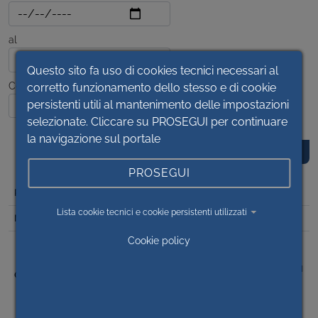
al
Questo sito fa uso di cookies tecnici necessari al
Contenuto
corretto funzionamento dello stesso e di cookie
persistenti utili al mantenimento delle impostazioni
selezionate. Cliccare su PROSEGUI per continuare
la navigazione sul portale
PROSEGUI
DET
Lista cookie tecnici e cookie persistenti utilizzati
2023/230
Cookie policy
RETTIFICA DETERMINAZIONE N. 59 DEL 18/01/2023
AVENTE PER OGGETTO “DONAZIONE DI SPIROMETRO
CON TURBINA RIUSABILE DA PARTE DELLA DITTA SINTESI
INFORMATICA SRL A FAVORE DELLA S.C. FISIOPATOLOGIA
RESPIRATORIA SALUZZO – P.O. DI SAVIGLIANO” –
CORREZIONE ERRORE MATERIALE.