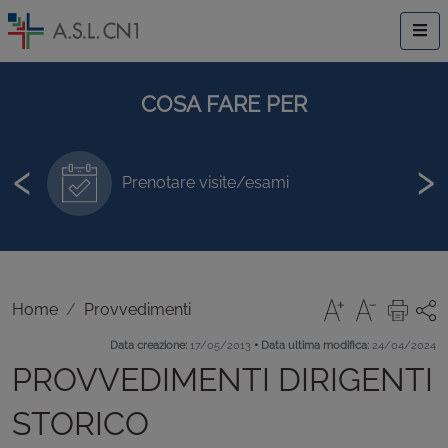
COSA FARE PER
‹
›
a
Prenotare visite/esami
Home
Provvedimenti
•
Data creazione:
17/05/2013
Data ultima modifica:
24/04/2024
PROVVEDIMENTI DIRIGENTI
STORICO