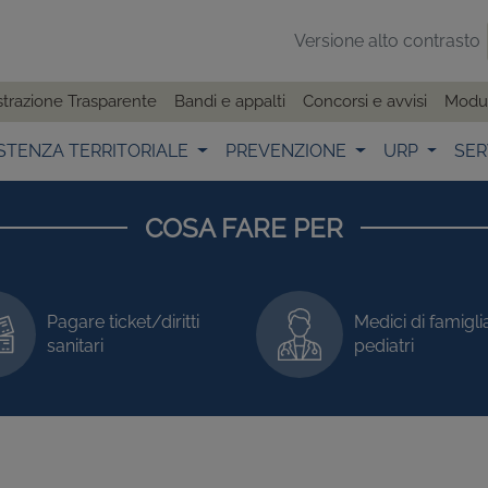
Versione alto contrasto
trazione Trasparente
Bandi e appalti
Concorsi e avvisi
Modul
STENZA TERRITORIALE
PREVENZIONE
URP
SER
COSA FARE PER
Pagare ticket/diritti
Medici di famigli
sanitari
pediatri