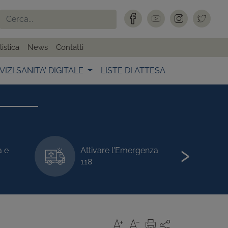
istica
News
Contatti
VIZI SANITA' DIGITALE
LISTE DI ATTESA
›
a e
Attivare l'Emergenza
118