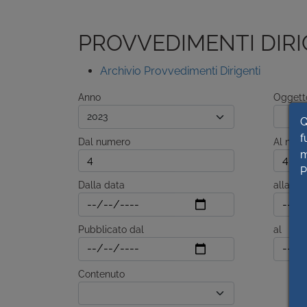
PROVVEDIMENTI DIRI
Archivio Provvedimenti Dirigenti
Anno
Oggett
Q
f
Dal numero
Al num
m
P
Dalla data
alla da
Pubblicato dal
al
Contenuto