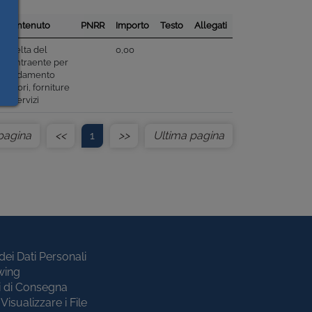
Contenuto
PNRR
Importo
Testo
Allegati
Scelta del
0,00
contraente per
affidamento
lavori, forniture
e servizi
pagina
<<
1
>>
Ultima pagina
dei Dati Personali
wing
i di Consegna
Visualizzare i File