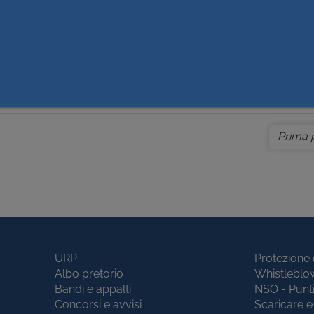
Data Pubbl.
SSISTENZA TECNICA E MANUTENZIONE DEL SOFTWARE
09/01/2023
EDICHE IB / ZUCCHETTI - INFOHEALTH IN DOTAZIONE
ASLCN1 PER IL PERIODO 2022 - 2025 – IMPORTO Euro
526980899.
Prima 
URP
Protezione 
Albo pretorio
Whistleblo
Bandi e appalti
NSO - Punt
Concorsi e avvisi
Scaricare e 