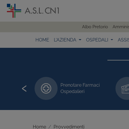
Albo Pretorio
Amminis
HOME
L'AZIENDA
OSPEDALI
ASSI
‹
Prenotare Farmaci
 visite/esami
Ospedalieri
Home
Provvedimenti