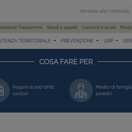
Versione alto contrasto
trazione Trasparente
Bandi e appalti
Concorsi e avvisi
Modul
STENZA TERRITORIALE
PREVENZIONE
URP
SER
COSA FARE PER
Pagare ticket/diritti
Medici di famigli
sanitari
pediatri