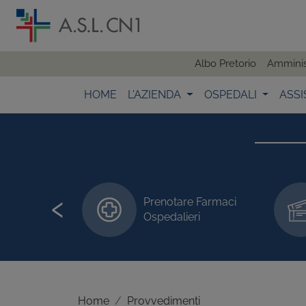
Albo Pretorio
Amminis
HOME
L'AZIENDA
OSPEDALI
ASSI
‹
Prenotare Farmaci
 visite/esami
Ospedalieri
Home
Provvedimenti