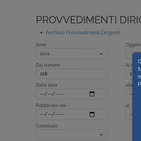
PROVVEDIMENTI DIRI
Archivio Provvedimenti Dirigenti
Anno
Oggett
Q
Dal numero
Al num
f
m
P
Dalla data
alla da
Pubblicato dal
al
Contenuto