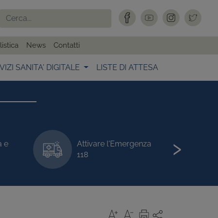
istica
News
Contatti
VIZI SANITA' DIGITALE
LISTE DI ATTESA
›
a e
Attivare l'Emergenza
118