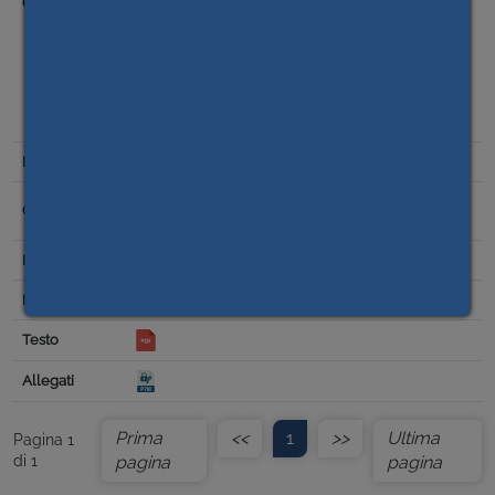
OP2022/3 - BORGO SAN DALMAZZO – CUP
I39J21018590006 – CIG B094AA5D0B – LOTTO C)
OP2022/8 VERZUOLO - CUP I29J21016490006 – CIG
B094AA6DDE (PROGETTO COSTRUZIONE QUALITÀ PCQ
SRL IMPORTO € 31.707,80 IVA INCLUSA) - INTERVENTO
FINANZIATO DALL’UNIONE EUROPEA NEXT GENERATION
EU
08/04/2024
Scelta del contraente per affidamento lavori,
forniture e servizi
Missione 6
31.707,80
Prima
<<
1
>>
Ultima
Pagina 1
di 1
pagina
pagina