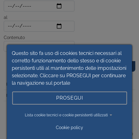
al
Contenuto
Questo sito fa uso di cookies tecnici necessari al
corretto funzionamento dello stesso e di cookie
persistenti utili al mantenimento delle impostazioni
selezionate. Cliccare su PROSEGUI per continuare
la navigazione sul portale
DET
2024/626
PROSEGUI
PNRR – M6 C1 INVESTIMENTO 1 1 – CASA DELLA
COMUNITA’ E PRESA IN CARICO DELLA PERSONA -
Lista cookie tecnici e cookie persistenti utilizzati
DETERMINA A CONTRARRE AFFIDAMENTO DIRETTO
SERVIZIO DI VERIFICA ALLA PROGETTAZIONE DEL
Cookie policy
PROGETTO ESECUTIVO LOTTO 1) OP2022/2 – DRONERO
(CN) - CUP I69J21017600006 - CIG B094AA4C38 - LOTTO 2)