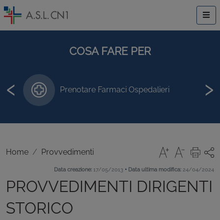
COSA FARE PER
‹
›
Prenotare Farmaci Ospedalieri
Home
Provvedimenti
•
Data creazione:
17/05/2013
Data ultima modifica:
24/04/2024
PROVVEDIMENTI DIRIGENTI
STORICO