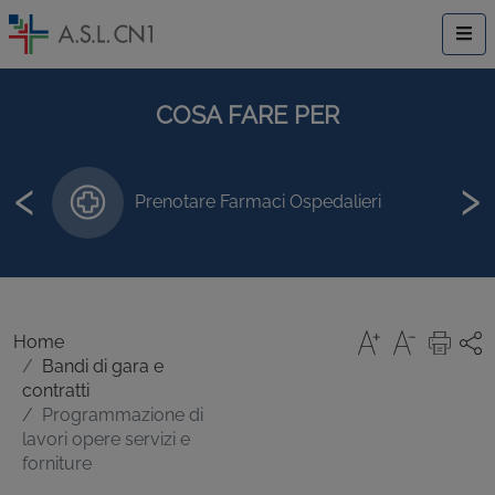
COSA FARE PER
‹
›
Prenotare Farmaci Ospedalieri
Home
Bandi di gara e
contratti
Programmazione di
lavori opere servizi e
forniture