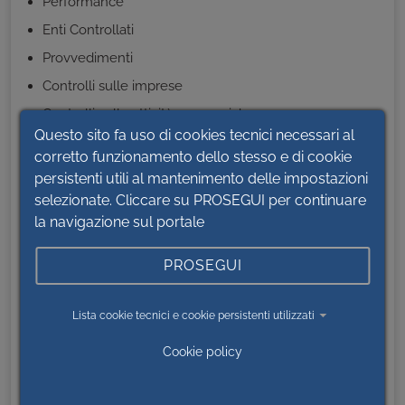
Performance
Enti Controllati
Provvedimenti
Controlli sulle imprese
Controlli sulle attività economiche
Questo sito fa uso di cookies tecnici necessari al
Bandi di gara e contratti
corretto funzionamento dello stesso e di cookie
Programmazione di lavori opere servizi e forniture
persistenti utili al mantenimento delle impostazioni
Programma triennale lavori pubblici
selezionate. Cliccare su PROSEGUI per continuare
Programma Triennale acquisti beni e servizi
la navigazione sul portale
Progetti di investimento pubblico
PROSEGUI
Adempimenti L.190-2012 art.1, comma 32
Informazioni sulle singole procedure in formato
Lista cookie tecnici e cookie persistenti utilizzati
tabellare
Cookie policy
Atti delle amministrazioni aggiudicatrici e degli enti
aggiudicatori distintamente per ogni procedura
Sovvenzioni, contributi, sussidi, vantaggi economici