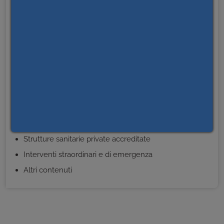
Bilanci
Beni immobili e gestione patrimonio
Controlli e rilievi sull'amministrazione
Servizi erogati
Pagamenti dell'amministrazione
Opere pubbliche
Pianificazione e governo del territorio
Informazioni ambientali
Strutture sanitarie private accreditate
Interventi straordinari e di emergenza
Altri contenuti