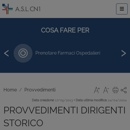
COSA FARE PER
‹
›
Prenotare Farmaci Ospedalieri
Home
Provvedimenti
•
Data creazione:
17/05/2013
Data ultima modifica:
24/04/2024
PROVVEDIMENTI DIRIGENTI
STORICO