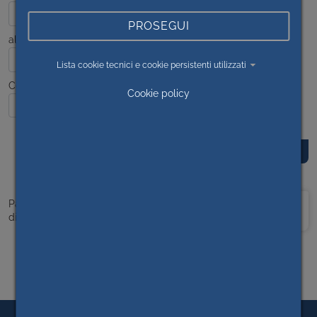
PROSEGUI
al
Lista cookie tecnici e cookie persistenti utilizzati
Contenuto
Cookie policy
Prima
<<
1
>>
Ultima
Pagina 1
di 1
pagina
pagina