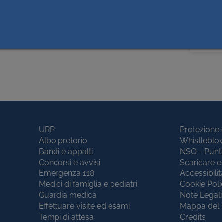
Data Pubbl.
Contenuto
PNRR
Prima 
URP
Protezione 
Albo pretorio
Whistleblo
Bandi e appalti
NSO - Punt
Concorsi e avvisi
Scaricare e 
Emergenza 118
Accessibilit
Medici di famiglia e pediatri
Cookie Poli
Guardia medica
Note Legali
Effettuare visite ed esami
Mappa del 
Tempi di attesa
Credits