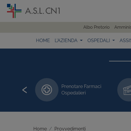
Albo Pretorio
Amminis
HOME
L'AZIENDA
OSPEDALI
ASSI
‹
Prenotare Farmaci
 visite/esami
Ospedalieri
Home
Provvedimenti