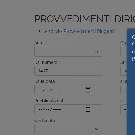
PROVVEDIMENTI DIRI
Archivio Provvedimenti Dirigenti
Q
Anno
Oggett
f
m
P
Dal numero
Al num
Dalla data
alla da
Pubblicato dal
al
Contenuto