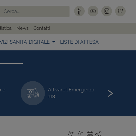
istica
News
Contatti
VIZI SANITA' DIGITALE
LISTE DI ATTESA
›
a e
Attivare l'Emergenza
118