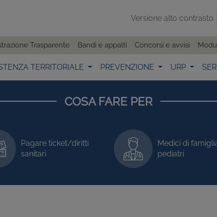
Versione alto contrasto
trazione Trasparente
Bandi e appalti
Concorsi e avvisi
Modul
STENZA TERRITORIALE
PREVENZIONE
URP
SER
COSA FARE PER
Pagare ticket/diritti
Medici di famigli
sanitari
pediatri