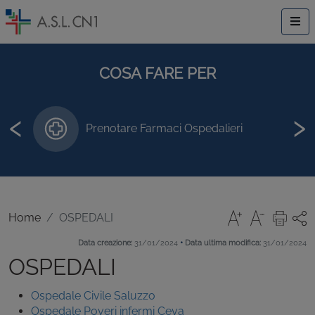
COSA FARE PER
‹
›
Prenotare Farmaci Ospedalieri
Home
OSPEDALI
•
Data creazione:
31/01/2024
Data ultima modifica:
31/01/2024
OSPEDALI
Ospedale Civile Saluzzo
Ospedale Poveri infermi Ceva