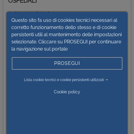
OSPEDALI
Ospedale Civile Saluzzo
Questo sito fa uso di cookies tecnici necessari al
Ospedale Poveri infermi Ceva
corretto funzionamento dello stesso e di cookie
Ospedale Regina Montis Regalis Mondovì
persistenti utili al mantenimento delle impostazioni
Ospedale SS. Annunziata Savigliano
selezionate. Cliccare su PROSEGUI per continuare
la navigazione sul portale
Ospedale SS. Trinità Fossano
Hospice Busca
PROSEGUI
CAS Centro Accoglienza Servizi
Centro riabilitazione visiva CRV
Lista cookie tecnici e cookie persistenti utilizzati
Centro disturbi cognitivi e demenza CDCD
Cookie policy
Direzione Sanitaria Presidio Savigliano Saluzzo
Fossano
Direzione Sanitaria Presidio Mondovì Ceva
Richiesta cartella clinica
Distribuzione Farmaci - Farmacia Ospedaliera