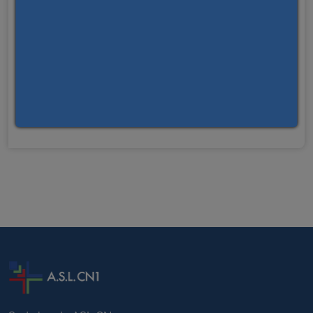
Sperimentazioni cliniche
Vestizione delle salme
Dossier Sanitario Elettronico
Hospita - soggiorni agevolati per familiari di pazienti
Sicurezza della terapia
Informazioni accesso Pronto Soccorso