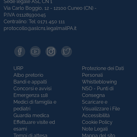
Sede legale ASL CN 1
Via Carlo Boggio, 12 - 12100 Cuneo (CN) -
P.IVA 01128930045
Centralino: Tel:
0171 450 111
protocollo@aslcn1.legalmailPA.it
URP
Protezione dei Dati
Albo pretorio
Personali
Bandi e appalti
Whistleblowing
Concorsi e avvisi
NSO - Punti di
Emergenza 118
Consegna
Medici di famiglia e
Scaricare e
pediatri
Visualizzare i File
Guardia medica
Accessibilità
Effettuare visite ed
Cookie Policy
esami
Note Legali
Tempi di attesa
Mappa del sito