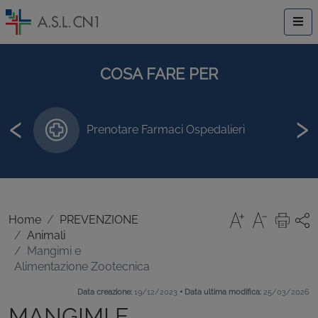
COSA FARE PER
‹
›
Prenotare Farmaci Ospedalieri
Home
PREVENZIONE
Animali
Mangimi e
Alimentazione Zootecnica
•
Data creazione:
19/12/2023
Data ultima modifica:
25/03/2026
MANGIMI E