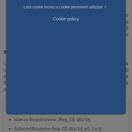
di cui al capo 2 dell'allegato IV del regolamento;
Lista cookie tecnici e cookie persistenti utilizzati
fabbricazione ai fini della commercializzazione o
Cookie policy
produzione per il fabbisogno esclusivo della propria
azienda di mangimi composti utilizzando additivi di
mangimi o premiscele contenenti additivi di mangimi
di cui al capo 3 dell'allegato IV del regolamento.
INDICAZIONI OPERATIVE
Le istanze devono essere presentate all'Asl Cn1
utilizzando la modulistica a fianco pubblicata. Si
suggerisce di contattare preventivamente il personale del
Servizio veterinario che potrà fornire la necessaria
assistenza.
MODULISTICA
Istanza Registrazione_Reg_CE 183/05
Autocertificazione Reg. CE 183/05 art. 2 e 9