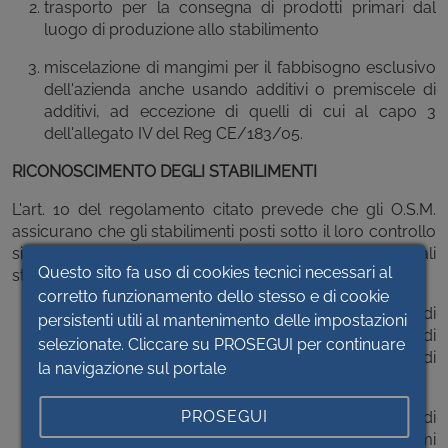
trasporto per la consegna di prodotti primari dal
luogo di produzione allo stabilimento
miscelazione di mangimi per il fabbisogno esclusivo
dell'azienda anche usando additivi o premiscele di
additivi, ad eccezione di quelli di cui al capo 3
dell'allegato IV del Reg CE/183/05.
RICONOSCIMENTO DEGLI STABILIMENTI
L'art. 10 del regolamento citato prevede che gli O.S.M.
assicurano che gli stabilimenti posti sotto il loro controllo
siano riconosciuti dall'autorità competente qualora tali
Questo sito fa uso di cookies tecnici necessari al
stabilimenti espletino una delle seguenti attività:
corretto funzionamento dello stesso e di cookie
fabbricazione e/o commercializzazione di additivi di
persistenti utili al mantenimento delle impostazioni
mangimi cui si applica il Reg CE/1831/2003 o di
selezionate. Cliccare su PROSEGUI per continuare
prodotti cui si applica la direttiva 82/471/CEE e di
la navigazione sul portale
cui al capo 1 dell'allegato IV del regolamento;
PROSEGUI
fabbricazione e/o commercializzazione di
premiscele preparate utilizzando additivi di mangimi