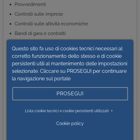
Provvedimenti
Controlli sulle imprese
Controlli sulle attività economiche
Bandi di gara e contratti
Sovvenzioni, contributi, sussidi, vantaggi economici
Questo sito fa uso di cookies tecnici necessari al
Bilanci
corretto funzionamento dello stesso e di cookie
Beni immobili e gestione patrimonio
persistenti utili al mantenimento delle impostazioni
selezionate. Cliccare su PROSEGUI per continuare
Controlli e rilievi sull'amministrazione
la navigazione sul portale
Servizi erogati
Pagamenti dell'amministrazione
PROSEGUI
Opere pubbliche
Pianificazione e governo del territorio
Lista cookie tecnici e cookie persistenti utilizzati
Informazioni ambientali
Cookie policy
Strutture sanitarie private accreditate
Interventi straordinari e di emergenza