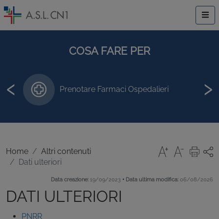
COSA FARE PER
‹
›
Prenotare Farmaci Ospedalieri
Home
Altri contenuti
Dati ulteriori
•
Data creazione:
19/09/2023
Data ultima modifica:
06/08/2026
DATI ULTERIORI
PNRR