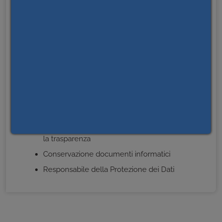
Altri contenuti
Prevenzione della corruzione
Accesso civico
Accessibilità e catalogo di dati, metadati e banche
dati
Dati ulteriori
PNRR
Responsabilità civile verso terzi
Formazione prevenzione della corruzione e per
la trasparenza
Conservazione documenti informatici
Responsabile della Protezione dei Dati