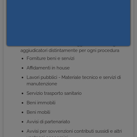
Progetti di investimento pubblico
Adempimenti L.190-2012 art.1, comma 32
Informazioni sulle singole procedure in formato
tabellare
Atti delle amministrazioni aggiudicatrici e degli enti
aggiudicatori distintamente per ogni procedura
Forniture beni e servizi
Affidamenti in house
Lavori pubblici - Materiale tecnico e servizi di
manutenzione
Servizio trasporto sanitario
Beni immobili
Beni mobili
Avvisi di partenariato
Avvisi per sovvenzioni contributi sussidi e altri