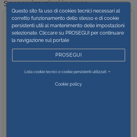
Sponsorizzazioni in corso
Questo sito fa uso di cookies tecnici necessari al
corretto funzionamento dello stesso e di cookie
BANDI DI GARA E CONTRATTI
persistenti utili al mantenimento delle impostazioni
selezionate. Cliccare su PROSEGUI per continuare
Disposizioni generali
la navigazione sul portale
Organizzazione
Consulenti collaboratori
PROSEGUI
Personale
Bandi di concorso
Lista cookie tecnici e cookie persistenti utilizzati
Performance
Cookie policy
Enti Controllati
Provvedimenti
Controlli sulle imprese
Controlli sulle attività economiche
Bandi di gara e contratti
Programmazione di lavori opere servizi e forniture