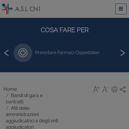
COSA FARE PER
‹
›
Prenotare Farmaci Ospedalieri
Home
Bandi di gara e
contratti
Atti delle
amministrazioni
aggiudicatrici e degli enti
aggiudicatori