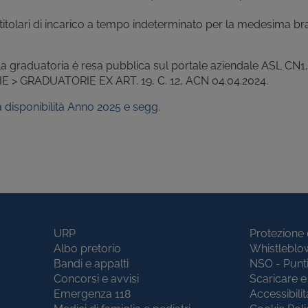
ià titolari di incarico a tempo indeterminato per la medesima b
la graduatoria è resa pubblica sul portale aziendale ASL CN1,
> GRADUATORIE EX ART. 19, C. 12, ACN 04.04.2024.
disponibilità Anno 2025 e segg.
URP
Protezione 
Albo pretorio
Whistleblo
Bandi e appalti
NSO - Punt
Concorsi e avvisi
Scaricare e 
Emergenza 118
Accessibilit