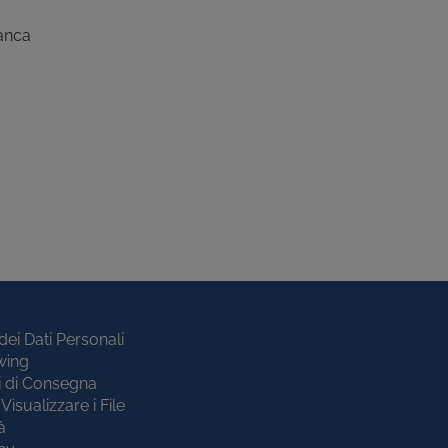
ranca
dei Dati Personali
wing
i di Consegna
Visualizzare i File
à