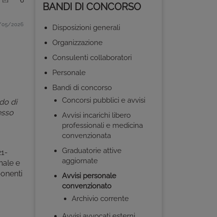
BANDI DI CONCORSO
/05/2026
Disposizioni generali
Organizzazione
Consulenti collaboratori
Personale
Bandi di concorso
Concorsi pubblici e avvisi
do di
resso
Avvisi incarichi libero
professionali e medicina
convenzionata
Graduatorie attive
21-
aggiornate
nale e
onenti
Avvisi personale
convenzionato
Archivio corrente
Avvisi avvocati esterni