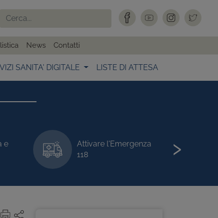
istica
News
Contatti
VIZI SANITA' DIGITALE
LISTE DI ATTESA
›
a e
Attivare l'Emergenza
118