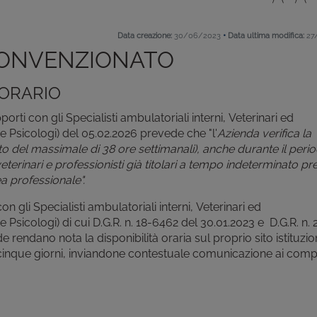
•
Data creazione:
30/06/2023
Data ultima modifica:
27
CONVENZIONATO
 ORARIO
apporti con gli Specialisti ambulatoriali interni, Veterinari ed
i e Psicologi) del 05.02.2026 prevede che "l'
Azienda verifica la
to del massimale di 38 ore settimanali), anche durante il perio
 veterinari e professionisti già titolari a tempo indeterminato p
a professionale".
i con gli Specialisti ambulatoriali interni, Veterinari ed
 e Psicologi) di cui D.G.R. n. 18-6462 del 30.01.2023 e D.G.R. n. 
rendano nota la disponibilità oraria sul proprio sito istituzio
inque giorni, inviandone contestuale comunicazione ai comp