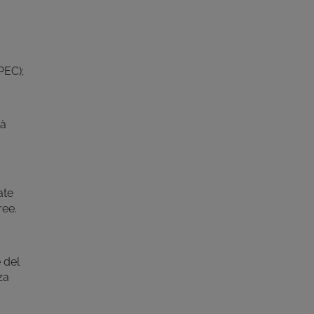
PEC);
tà
ate
ree.
 del
za