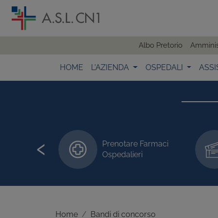
Albo Pretorio
Amminis
HOME
L'AZIENDA
OSPEDALI
ASSI
‹
Prenotare Farmaci
 visite/esami
Ospedalieri
Home
Bandi di concorso