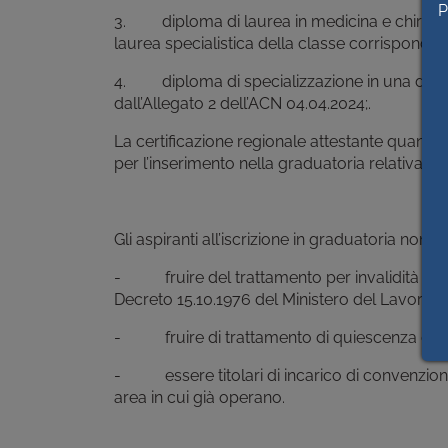
P
3. diploma di laurea in medicina e chirurgia,
laurea specialistica della classe corrisponden
4. diploma di specializzazione in una delle b
dall’Allegato 2 dell’ACN 04.04.2024;.
La certificazione regionale attestante quanto pr
per l’inserimento nella graduatoria relativamen
Gli aspiranti all’iscrizione in graduatoria non 
- fruire del trattamento per invalidità per
Decreto 15.10.1976 del Ministero del Lavoro e
- fruire di trattamento di quiescenza come
- essere titolari di incarico di convenzion
area in cui già operano.