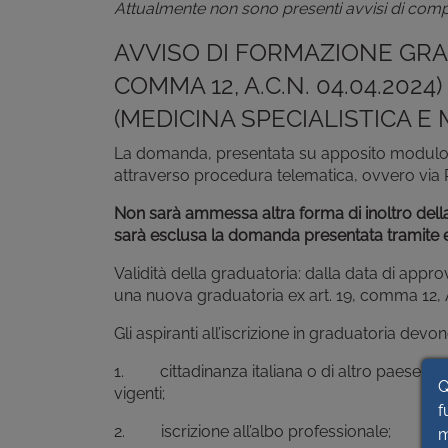
Attualmente non sono presenti avvisi di comp
AVVISO DI FORMAZIONE GRADU
COMMA 12, A.C.N. 04.04.202
(MEDICINA SPECIALISTICA E
La domanda, presentata su apposito modulo a
attraverso procedura telematica, ovvero via 
Non sarà ammessa altra forma di inoltro dell
sarà esclusa la domanda presentata tramite
Validità della graduatoria: dalla data di appr
una nuova graduatoria ex art. 19, comma 12, A
Gli aspiranti all’iscrizione in graduatoria dev
1. cittadinanza italiana o di altro paese appa
Q
vigenti;
f
2. iscrizione all’albo professionale;
m