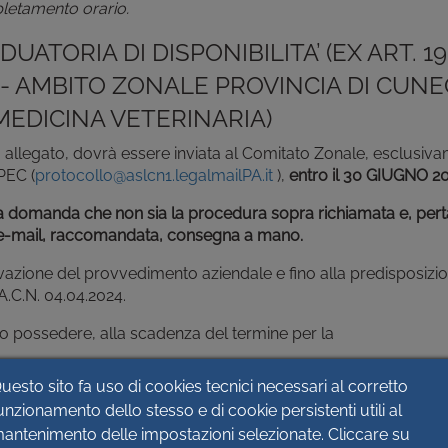
letamento orario.
ATORIA DI DISPONIBILITA’ (EX ART. 19
4) - AMBITO ZONALE PROVINCIA DI CUN
 MEDICINA VETERINARIA)
llegato, dovrà essere inviata al Comitato Zonale, esclusiv
PEC (
protocollo@aslcn1.legalmailPA.it
),
entro il 30 GIUGNO 2
a domanda che non sia la procedura sopra richiamata e, pert
 e-mail, raccomandata, consegna a mano.
ovazione del provvedimento aziendale e fino alla predisposizio
.C.N. 04.04.2024.
ono possedere, alla scadenza del termine per la
rtenente alla U.E. incluse le equiparazioni disposte dalle leg
uesto sito fa uso di cookies tecnici necessari al corretto
unzionamento dello stesso e di cookie persistenti utili al
antenimento delle impostazioni selezionate. Cliccare su