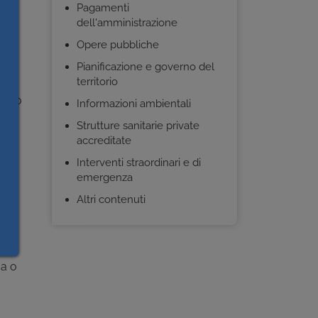
Pagamenti
o la
dell'amministrazione
Opere pubbliche
te
Pianificazione e governo del
territorio
alido
Informazioni ambientali
Strutture sanitarie private
accreditate
Interventi straordinari e di
emergenza
al
Altri contenuti
ca o