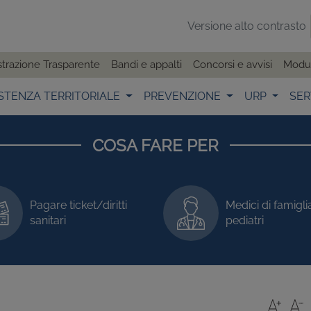
Versione alto contrasto
trazione Trasparente
Bandi e appalti
Concorsi e avvisi
Modul
STENZA TERRITORIALE
PREVENZIONE
URP
SER
COSA FARE PER
Pagare ticket/diritti
Medici di famigli
sanitari
pediatri