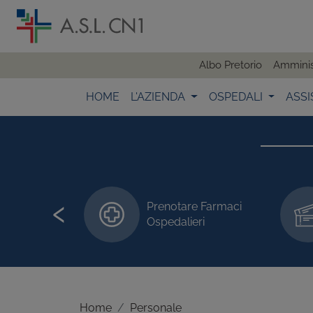
Albo Pretorio
Amminis
HOME
L'AZIENDA
OSPEDALI
ASSI
‹
Prenotare Farmaci
 visite/esami
Ospedalieri
Home
Personale