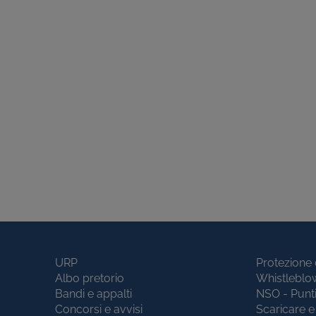
URP
Protezione 
Albo pretorio
Whistleblo
Bandi e appalti
NSO - Punt
Concorsi e avvisi
Scaricare e 