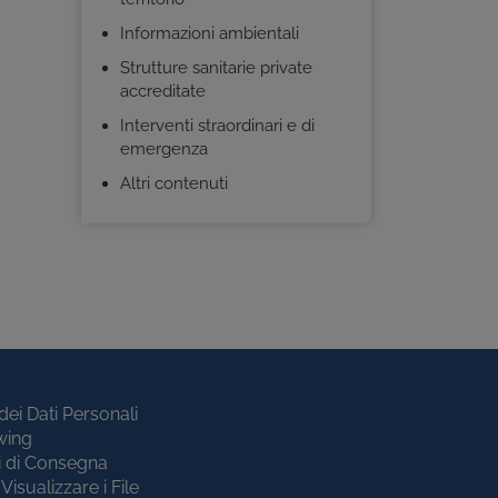
Informazioni ambientali
Strutture sanitarie private
accreditate
Interventi straordinari e di
emergenza
Altri contenuti
dei Dati Personali
wing
i di Consegna
Visualizzare i File