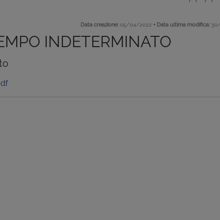
•
Data creazione:
05/04/2022
Data ultima modifica:
30/
EMPO INDETERMINATO
to
df