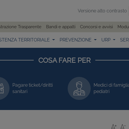
Versione alto contrasto
trazione Trasparente
Bandi e appalti
Concorsi e avvisi
Modul
STENZA TERRITORIALE
PREVENZIONE
URP
SER
COSA FARE PER
Pagare ticket/diritti
Medici di famigli
sanitari
pediatri