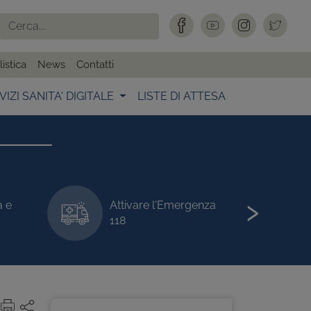
istica
News
Contatti
VIZI SANITA' DIGITALE
LISTE DI ATTESA
›
a e
Attivare l'Emergenza
118