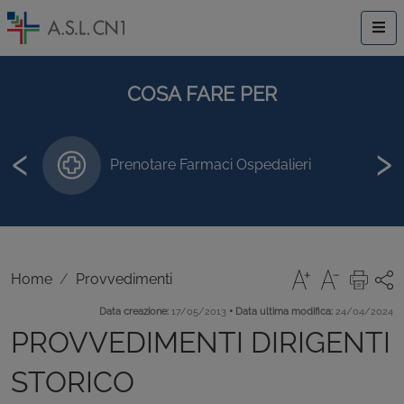
COSA FARE PER
‹
›
Prenotare Farmaci Ospedalieri
Home
Provvedimenti
•
Data creazione:
17/05/2013
Data ultima modifica:
24/04/2024
PROVVEDIMENTI DIRIGENTI
STORICO