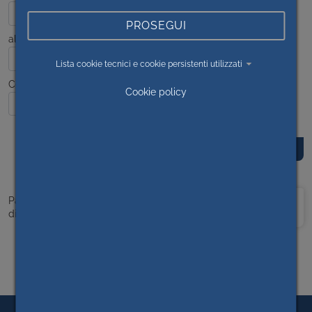
PROSEGUI
al
Lista cookie tecnici e cookie persistenti utilizzati
Contenuto
Cookie policy
Prima
<<
1
>>
Ultima
Pagina 1
di 1
pagina
pagina