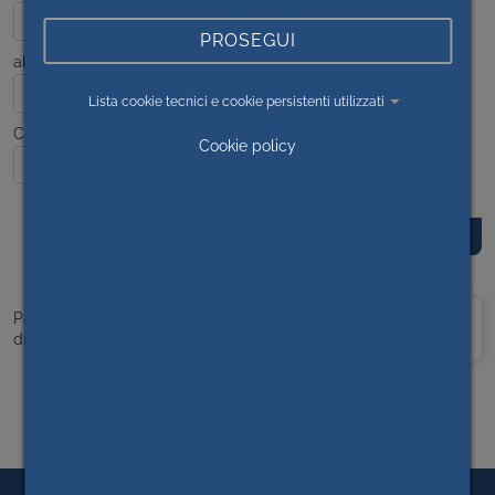
PROSEGUI
al
Lista cookie tecnici e cookie persistenti utilizzati
Contenuto
Cookie policy
Prima
<<
1
>>
Ultima
Pagina 1
di 1
pagina
pagina