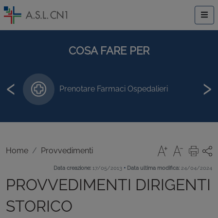
COSA FARE PER
‹
›
Prenotare Farmaci Ospedalieri
Home
Provvedimenti
•
Data creazione:
17/05/2013
Data ultima modifica:
24/04/2024
PROVVEDIMENTI DIRIGENTI
STORICO