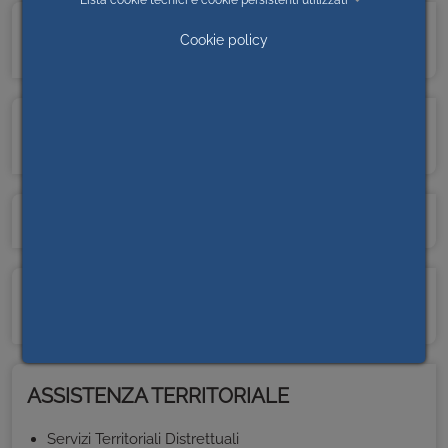
Lista cookie tecnici e cookie persistenti utilizzati
SRP2.2 “ISCHIATOR” E SRP2.2 “CORBORANT” -
Cookie policy
VIA CASTEL DI GODEGO 6 - BOVES
SRP2.2 “RACCONIGI” E SRP2.2 "MONVISO” - VIA
PRIOTTI 47 BIS - RACCONIGI
SRP3.3 DI CUNEO, SALUZZO E SAVIGLIANO
CONVIVENZE GUIDATE DI BOVES, CEVA,
DRONERO, SAVIGLIANO E VILLAFALLETTO
ASSISTENZA TERRITORIALE
Servizi Territoriali Distrettuali