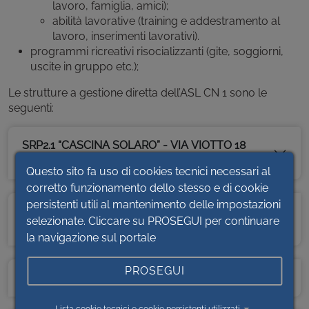
lavoro, famiglia, amici);
abilità lavorative (training e addestramento al
lavoro, inserimenti lavorativi).
programmi ricreativi risocializzanti (gite, soggiorni,
uscite in gruppo etc.);
Le strutture a gestione diretta dell’ASL CN 1 sono le
seguenti:
SRP2.1 “CASCINA SOLARO” - VIA VIOTTO 18
12084 - MONDOVÌ
Questo sito fa uso di cookies tecnici necessari al
corretto funzionamento dello stesso e di cookie
persistenti utili al mantenimento delle impostazioni
SRP2.1 “I GIRASOLI” – VIALE MONS. ROSTAGNO
selezionate. Cliccare su PROSEGUI per continuare
12, FRAZIONE CUSSANIO - FOSSANO
la navigazione sul portale
PROSEGUI
SRP2.1 - VIA XX SETTEMBRE 3 – CEVA