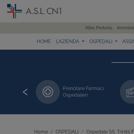
Albo Pretorio
Amminis
HOME
L'AZIENDA
OSPEDALI
ASSI
‹
Prenotare Farmaci
 visite/esami
Ospedalieri
Home
OSPEDALI
Ospedale SS. Trinità 