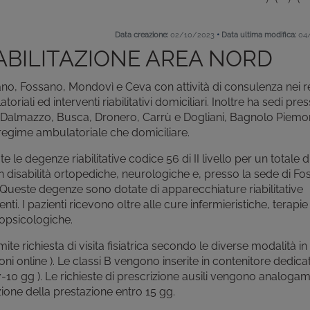
•
Data creazione:
02/10/2023
Data ultima modifica:
04
IABILITAZIONE AREA NORD
ano, Fossano, Mondovì e Ceva con attività di consulenza nei r
toriali ed interventi riabilitativi domiciliari. Inoltre ha sedi pres
 Dalmazzo, Busca, Dronero, Carrù e Dogliani, Bagnolo Piemo
in regime ambulatoriale che domiciliare.
e degenze riabilitative codice 56 di II livello per un totale di
 disabilità ortopediche, neurologiche e, presso la sede di Fo
ie. Queste degenze sono dotate di apparecchiature riabilitative
enti. I pazienti ricevono oltre alle cure infermieristiche, terapie
ropsicologiche.
mite richiesta di visita fisiatrica secondo le diverse modalità i
i online ). Le classi B vengono inserite in contenitore dedica
7-10 gg ). Le richieste di prescrizione ausili vengono analoga
ione della prestazione entro 15 gg.