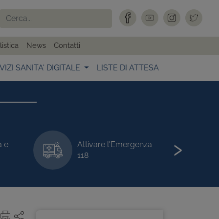
istica
News
Contatti
VIZI SANITA' DIGITALE
LISTE DI ATTESA
›
a e
Attivare l'Emergenza
118