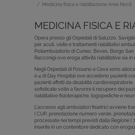
Medicina fisica e riabilitazione Area Nord
MEDICINA FISICA E R
Opera presso gli Ospedali di Saluzzo, Savigli
per acuti, visite e trattamenti riabilitativi ambula
Poliambulatorio di Cuneo, Boves, Borgo San
Racconigi ove eroga attività riabilitative sia 
Negli Ospedali di Fossano e Ceva sono allocate l
e 4 di Day Hospital ove accedono pazienti con
pazienti affetti da disabilità cardiorespirator
sofisticate volte a favorire il recupero dei pazi
riabilitative fisioterapiche, logopediche e neu
L'accesso agli ambulatori fisiatrici avviene tra
( CUP, prenotazione numero verde, prenotazion
processate nei tempi previsti dalla Regione ( 
inserite in un contenitore dedicato con erogaz