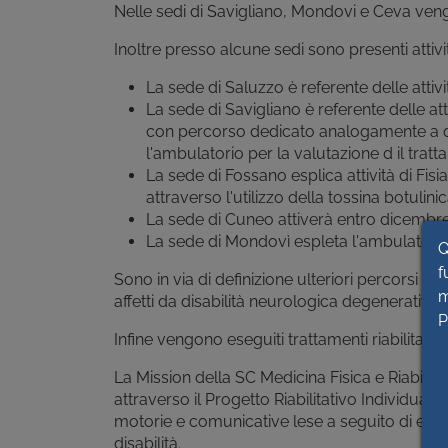
Nelle sedi di Savigliano, Mondovi e Ceva veng
Inoltre presso alcune sedi sono presenti attivi
La sede di Saluzzo è referente delle attività
La sede di Savigliano è referente delle att
con percorso dedicato analogamente a qua
l'ambulatorio per la valutazione d il tra
La sede di Fossano esplica attività di Fisi
attraverso l'utilizzo della tossina botulini
La sede di Cuneo attiverà entro dicembre 
La sede di Mondovì espleta l'ambulatorio 
Q
f
Sono in via di definizione ulteriori percorsi ded
m
affetti da disabilità neurologica degenerativa
P
Infine vengono eseguiti trattamenti riabilitativ
La Mission della SC Medicina Fisica e Riabilitaz
attraverso il Progetto Riabilitativo Individuale
motorie e comunicative lese a seguito di even
disabilità.