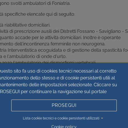
ono svolti ambulatori di Foniatria.
tà specifiche elencate qui di seguito:
 riabilitative domiciliari.
ività di prescrizione ausili dei Distretti Fossano - Savigliano -
nto accade per le attività domiciliari. Inoltre è operante
ttamento dell'incontinenza femminile non neurogena.
atria Interventistica ecoguidata e di gestione della spasticità f
ca e l'ambulatorio di onde d'urto.
2023 l'ambulatorio dei dismorfismi vertebrali.
della malattia di Parkinson.
uesto sito fa uso di cookies tecnici necessari al corretto
unzionamento dello stesso e di cookie persistenti utili al
icati per la valutazione e la presa in carico riabilitativa di pazie
antenimento delle impostazioni selezionate. Cliccare su
 ed oncologica.
ROSEGUI per continuare la navigazione sul portale
i presso l'Hospice di Busca.
PROSEGUI
ione Area Nord consiste nel erogare le attività riabilitative
 ai fini di consentire il massimo recupero possibile delle funzio
Lista cookie tecnici e cookie persistenti utilizzati
ti lesivi, prevenendo il danno secondario e la conseguente
Cookie policy