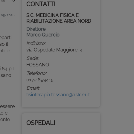
CONTATTI
S.C. MEDICINA FISICA E
/05/2026
RIABILITAZIONE AREA NORD
Direttore
Marco Quercio
eparti
Indirizzo:
so il
via Ospedale Maggiore, 4
nte e
Sede:
FOSSANO
 64 p.l.
Telefono:
ssano,
0172 699415
Email:
fisioterapia.fossano@aslcn1.it
n essere
to e
mente
OSPEDALI