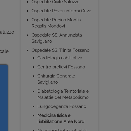
Ospedale Civile Saluzzo
Ospedale Poveri infermi Ceva
Ospedale Regina Montis
Regalis Mondovì
 Saluzzo
Ospedale SS. Annunziata
Savigliano
Ospedale SS. Trinità Fossano
ocale
Cardiologia riabilitativa
Centro prelievi Fossano
Chirurgia Generale
nti
Savigliano
Diabetologia Territoriale e
Malattie del Metabolismo
Lungodegenza Fossano
Medicina fisica e
ni
riabilitazione Area Nord
Neuropsichiatria infantile