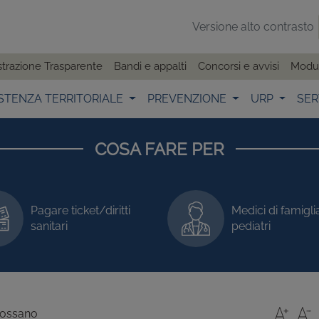
Versione alto contrasto
trazione Trasparente
Bandi e appalti
Concorsi e avvisi
Modul
STENZA TERRITORIALE
PREVENZIONE
URP
SER
COSA FARE PER
Pagare ticket/diritti
Medici di famigli
sanitari
pediatri
Fossano