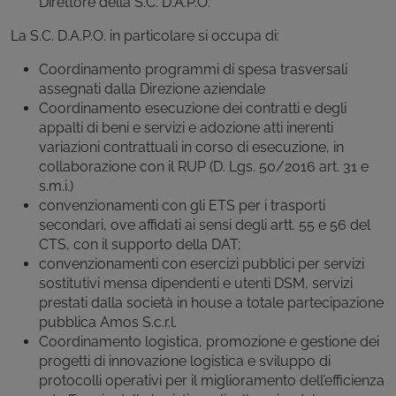
Direttore della S.C. D.A.P.O.
La S.C. D.A.P.O. in particolare si occupa di:
Coordinamento programmi di spesa trasversali
assegnati dalla Direzione aziendale
Coordinamento esecuzione dei contratti e degli
appalti di beni e servizi e adozione atti inerenti
variazioni contrattuali in corso di esecuzione, in
collaborazione con il RUP (D. Lgs. 50/2016 art. 31 e
s.m.i.)
convenzionamenti con gli ETS per i trasporti
secondari, ove affidati ai sensi degli artt. 55 e 56 del
CTS, con il supporto della DAT;
convenzionamenti con esercizi pubblici per servizi
sostitutivi mensa dipendenti e utenti DSM, servizi
prestati dalla società in house a totale partecipazione
pubblica Amos S.c.r.l.
Coordinamento logistica, promozione e gestione dei
progetti di innovazione logistica e sviluppo di
protocolli operativi per il miglioramento dell’efficienza