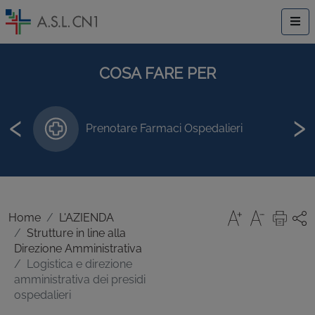
COSA FARE PER
‹
›
Prenotare Farmaci Ospedalieri
Home
L'AZIENDA
Strutture in line alla
Direzione Amministrativa
Logistica e direzione
amministrativa dei presidi
ospedalieri