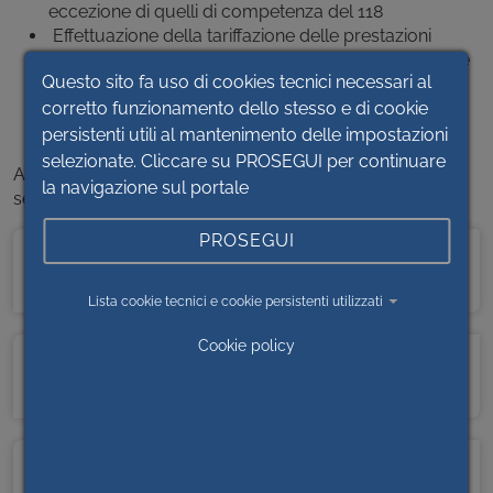
eccezione di quelli di competenza del 118
Effettuazione della tariffazione delle prestazioni
specialistiche erogate in attività istituzionale a favore
Questo sito fa uso di cookies tecnici necessari al
di altre Aziende sanitarie pubbliche e private per
pazienti ricoverati o a favore di Imprese ed Enti
corretto funzionamento dello stesso e di cookie
pubblici e privati
persistenti utili al mantenimento delle impostazioni
selezionate. Cliccare su PROSEGUI per continuare
All’interno della Struttura Complessa sono presenti le
la navigazione sul portale
seguenti Aree e Strutture Semplici:
PROSEGUI
STRUTTURA SEMPLICE ESECUZIONE
CONTROLLO CONTRATTI E LOGISTICA
Lista cookie tecnici e cookie persistenti utilizzati
Cookie policy
STRUTTURA SEMPLICE GESTIONE FRONT
OFFICE
AREA COORDINAMENTO SERVIZI GENERALI DEI