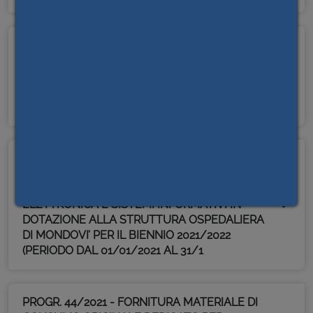
PROGR. 65/2021 - ACCORDO QUADRO
FORNITURA PRODOTTI PER TRATTAMENTO
ACQUA NELLE CENTRALI TERMICHE DEI
PRESIDI OSPEDALIERI ASL CN1 – DAL
31/08/2021 AL 30/08/2024
PROGR. 50/2021 - SERVIZIO DI ASSISTENZA
TECNICA E MANUTENZIONE NR.02 SISTEMI
D’INTEGRAZIONE VIDEO A MARCHIO TESI
ELETTRONICA E SISTEMI INFORMATIVI IN
DOTAZIONE ALLA STRUTTURA OSPEDALIERA
DI MONDOVI’ PER IL BIENNIO 2021/2022
(PERIODO DAL 01/01/2021 AL 31/1
PROGR. 44/2021 - FORNITURA MATERIALE DI