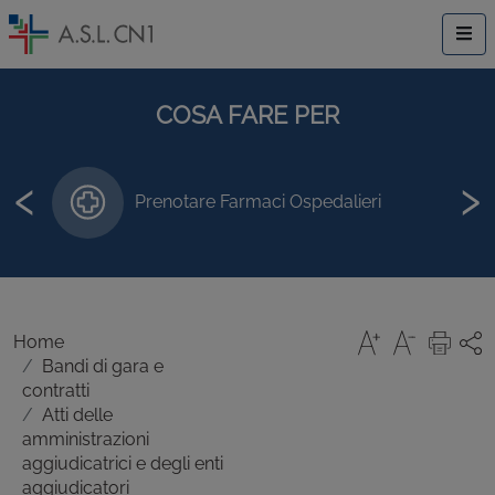
COSA FARE PER
‹
›
Prenotare Farmaci Ospedalieri
Pagare ticket/diritti sanitari
Home
Bandi di gara e
contratti
Atti delle
amministrazioni
aggiudicatrici e degli enti
aggiudicatori