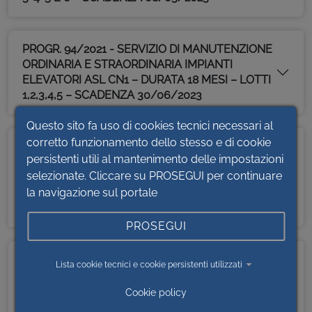
PROGR. 94/2021 - SERVIZIO DI MANUTENZIONE
ORDINARIA E STRAORDINARIA IMPIANTI
ELEVATORI ASL CN1 – DURATA 18 MESI – LOTTI
1,2,3,4,5 – SCADENZA 30/06/2023
Questo sito fa uso di cookies tecnici necessari al
corretto funzionamento dello stesso e di cookie
PROGR. 84/2021 - FORNITURA DI MATERIALE DI
persistenti utili al mantenimento delle impostazioni
CONSUMO DEDICATO PER APPARECCHIATURE
selezionate. Cliccare su PROSEGUI per continuare
A MARCHIO KARL STORZ DI PROPRIETÀ
DELL’ASL CN1 - (DURATA 12 MESI- DAL
la navigazione sul portale
20/01/2022 AL 19/01/2023)
PROSEGUI
PROGR. 76/2021 - SERVIZIO SGOMBERO NEVE E
Lista cookie tecnici e cookie persistenti utilizzati
RIMOZIONE GHIACCIO DA EFFETTUARSI
PRESSO GLI IMMOBILI GESTITI DALL’ ASL CN1-
Cookie policy
DAL 01/12/2021 AL 30/11/2023