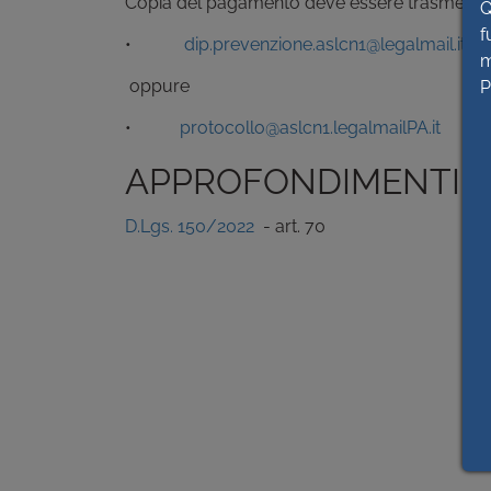
Copia del pagamento deve essere trasmessa all
Q
f
•
dip.prevenzione.aslcn1@legalmail.it
m
oppure
P
•
protocollo@aslcn1.legalmailPA.it
APPROFONDIMENTI
D.Lgs. 150/2022
- art. 70