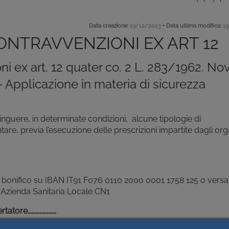
•
Data creazione:
19/12/2023
Data ultima modifica:
19
ONTRAVVENZIONI EX ART 12
i ex art. 12 quater co. 2 L. 283/1962. Nov
 Applicazione in materia di sicurezza
tinguere, in determinate condizioni, alcune tipologie di
are, previa l’esecuzione delle prescrizioni impartite dagli org
 bonifico su IBAN IT91 F076 0110 2000 0001 1758 125 o ver
ad Azienda Sanitaria Locale CN1
ertatore……………………