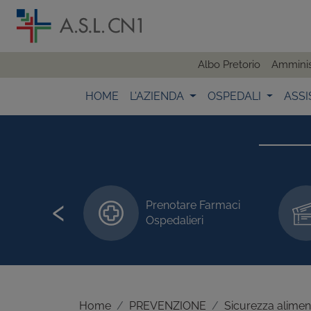
Albo Pretorio
Amminis
HOME
L'AZIENDA
OSPEDALI
ASSI
‹
Prenotare Farmaci
 visite/esami
Ospedalieri
Home
PREVENZIONE
Sicurezza alimen