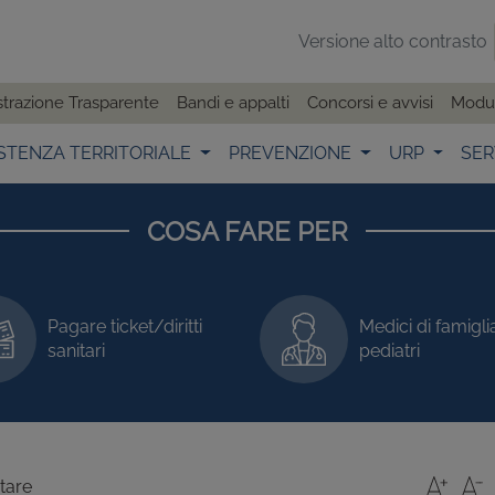
Versione alto contrasto
trazione Trasparente
Bandi e appalti
Concorsi e avvisi
Modul
STENZA TERRITORIALE
PREVENZIONE
URP
SER
COSA FARE PER
Pagare ticket/diritti
Medici di famigli
sanitari
pediatri
tare