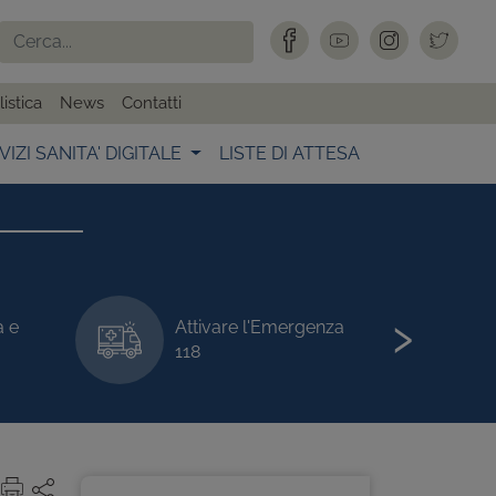
istica
News
Contatti
VIZI SANITA' DIGITALE
LISTE DI ATTESA
›
a e
Attivare l'Emergenza
118