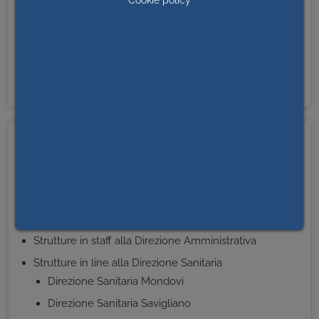
Cookie policy
SAVIGLIANO
Telefono:
0172 719262
Email:
dip.areamedicaspecialistica@aslcn1.it
L'AZIENDA
Chi siamo
Strutture in staff alla Direzione Generale
Strutture in staff alla Direzione Sanitaria
Strutture in staff alla Direzione Amministrativa
Strutture in line alla Direzione Sanitaria
Direzione Sanitaria Mondovì
Direzione Sanitaria Savigliano