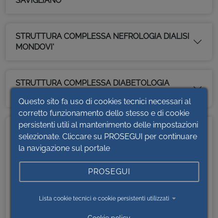
SAVIGLIANO
STRUTTURA COMPLESSA NEFROLOGIA DIALISI
MONDOVI'
STRUTTURA COMPLESSA DIABETOLOGIA
TERRITORIALE
Questo sito fa uso di cookies tecnici necessari al
corretto funzionamento dello stesso e di cookie
persistenti utili al mantenimento delle impostazioni
CONTATTI
selezionate. Cliccare su PROSEGUI per continuare
la navigazione sul portale
DIPARTIMENTO MEDICO SPECIALISTICO
Direttore
PROSEGUI
Michele De Benedictis
Indirizzo:
via Ospedali, 5
Lista cookie tecnici e cookie persistenti utilizzati
Sede: