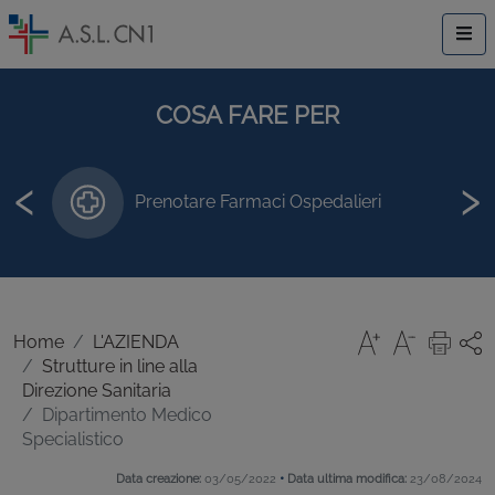
COSA FARE PER
‹
›
Prenotare Farmaci Ospedalieri
Home
L'AZIENDA
Strutture in line alla
Direzione Sanitaria
Dipartimento Medico
Specialistico
•
Data creazione:
03/05/2022
Data ultima modifica:
23/08/2024